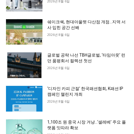
2026년 8월 6일
쉐이크쉑, 현대아울렛 다산점 개점…지역 서
사 입힌 공간 선봬
2026년 8월 6일
글로벌 공략 나선 TBH글로벌, ‘타임아웃’ 런
던 품평회서 컬렉션 첫선
2026년 8월 6일
‘디자인 카피 근절’ 한국패션협회, K패션 IP
캠페인 챌린지 개최
2026년 8월 6일
1,100조 원 중국 시장 겨냥…‘셀레베’ 주요 플
랫폼 잇따라 확보