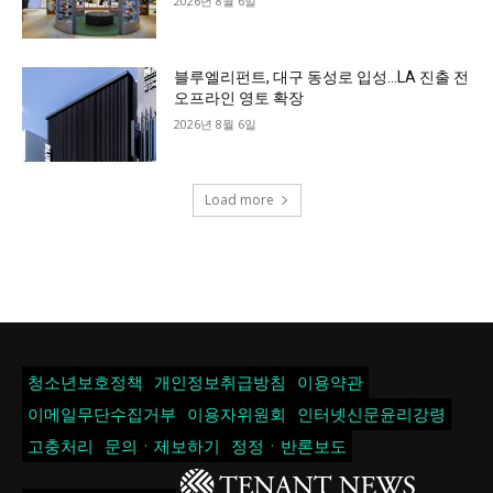
2026년 8월 6일
블루엘리펀트, 대구 동성로 입성…LA 진출 전
오프라인 영토 확장
2026년 8월 6일
Load more
청소년보호정책
개인정보취급방침
이용약관
이메일무단수집거부
이용자위원회
인터넷신문윤리강령
고충처리
문의ㆍ제보하기
정정ㆍ반론보도