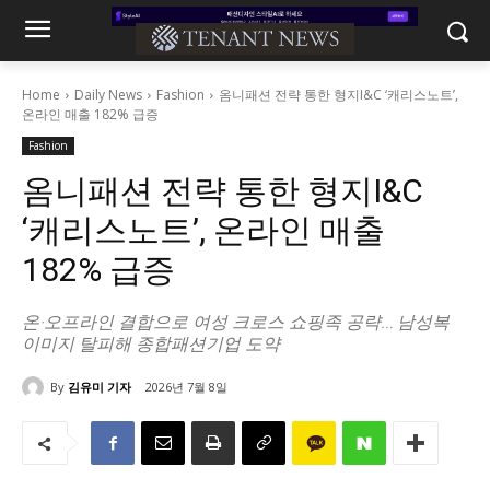
Home
Daily News
Fashion
옴니패션 전략 통한 형지I&C ‘캐리스노트’,
온라인 매출 182% 급증
Fashion
옴니패션 전략 통한 형지I&C
‘캐리스노트’, 온라인 매출
182% 급증
온·오프라인 결합으로 여성 크로스 쇼핑족 공략… 남성복
이미지 탈피해 종합패션기업 도약
By
김유미 기자
2026년 7월 8일
174
0