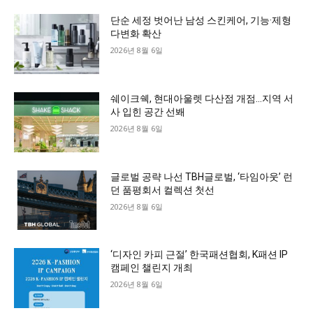
단순 세정 벗어난 남성 스킨케어, 기능·제형
다변화 확산
2026년 8월 6일
쉐이크쉑, 현대아울렛 다산점 개점…지역 서
사 입힌 공간 선봬
2026년 8월 6일
글로벌 공략 나선 TBH글로벌, ‘타임아웃’ 런
던 품평회서 컬렉션 첫선
2026년 8월 6일
‘디자인 카피 근절’ 한국패션협회, K패션 IP
캠페인 챌린지 개최
2026년 8월 6일