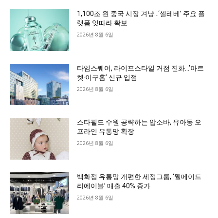
1,100조 원 중국 시장 겨냥…‘셀레베’ 주요 플
랫폼 잇따라 확보
2026년 8월 6일
타임스퀘어, 라이프스타일 거점 진화…’아르
켓·이구홈’ 신규 입점
2026년 8월 6일
스타필드 수원 공략하는 압소바, 유아동 오
프라인 유통망 확장
2026년 8월 6일
백화점 유통망 개편한 세정그룹, ‘웰메이드
리에이블’ 매출 40% 증가
2026년 8월 6일