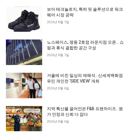
보아 테크놀로지, 특허 핏 솔루션으로 워크
웨어 시장 공략
2026년 8월 7일
노스페이스, 명동 2호점 라운지점 오픈… 쇼
핑과 휴식 결합한 공간 구성
2026년 8월 7일
거울에 비친 일상의 재해석…신세계백화점
유민 개인전 ‘SIDE VIEW’ 개최
2026년 8월 6일
지역 특산물 끌어안은 F&B 프랜차이즈…원
가 안정과 신뢰 다 잡다
2026년 8월 6일