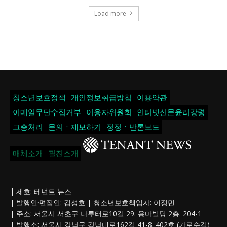
Load more
청소년보호정책
개인정보취급방침
이용약관
이메일무단수집거부
이용자위원회
인터넷신문윤리강령
고충처리
문의ㆍ제보하기
정정ㆍ반론보도
매체소개
필진소개
| 제호: 테넌트 뉴스
| 발행인·편집인: 김성호 | 청소년보호책임자: 이정민
| 주소: 서울시 서초구 나루터로10길 29. 용마빌딩 2층. 204-1
| 발행소: 서울시 강남구 강남대로162길 41-8. 402호 (가로수길)