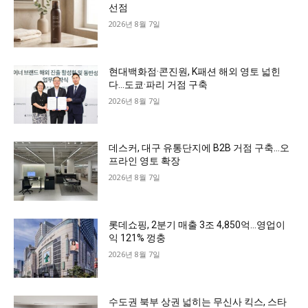
선점
2026년 8월 7일
현대백화점·콘진원, K패션 해외 영토 넓힌
다…도쿄·파리 거점 구축
2026년 8월 7일
데스커, 대구 유통단지에 B2B 거점 구축…오
프라인 영토 확장
2026년 8월 7일
롯데쇼핑, 2분기 매출 3조 4,850억…영업이
익 121% 껑충
2026년 8월 7일
수도권 북부 상권 넓히는 무신사 킥스, 스타