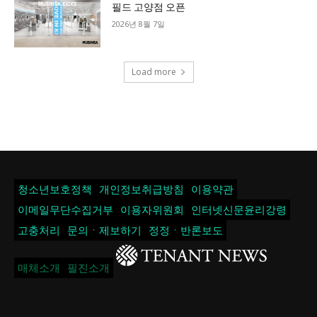
필드 고양점 오픈
2026년 8월 7일
Load more
청소년보호정책
개인정보취급방침
이용약관
이메일무단수집거부
이용자위원회
인터넷신문윤리강령
고충처리
문의ㆍ제보하기
정정ㆍ반론보도
매체소개
필진소개