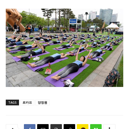
TAGS
르카프
양정원