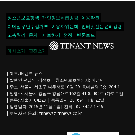
청소년보호정책
개인정보취급방침
이용약관
이메일무단수집거부
이용자위원회
인터넷신문윤리강령
고충처리
문의ㆍ제보하기
정정ㆍ반론보도
매체소개
필진소개
| 제호: 테넌트 뉴스
| 발행인·편집인: 김성호 | 청소년보호책임자: 이정민
| 주소: 서울시 서초구 나루터로10길 29. 용마빌딩 2층. 204-1
| 발행소: 서울시 강남구 강남대로162길 41-8. 402호 (가로수길)
| 등록: 서울,아04229 | 등록일자: 2016년 11월 22일
| 발행일자: 2016년 12월 1일| 전화 : 02-3447-1706
| 보도자료 문의 :
tnnews@tnnews.co.kr