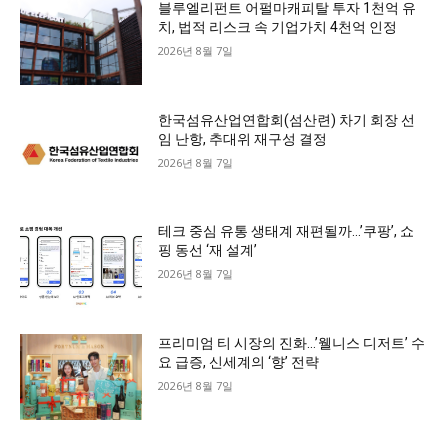
블루엘리펀트 어펄마캐피탈 투자 1천억 유
치, 법적 리스크 속 기업가치 4천억 인정
2026년 8월 7일
한국섬유산업연합회(섬산련) 차기 회장 선
임 난항, 추대위 재구성 결정
2026년 8월 7일
테크 중심 유통 생태계 재편될까…’쿠팡’, 쇼
핑 동선 ‘재 설계’
2026년 8월 7일
프리미엄 티 시장의 진화…’웰니스 디저트’ 수
요 급증, 신세계의 ‘향’ 전략
2026년 8월 7일