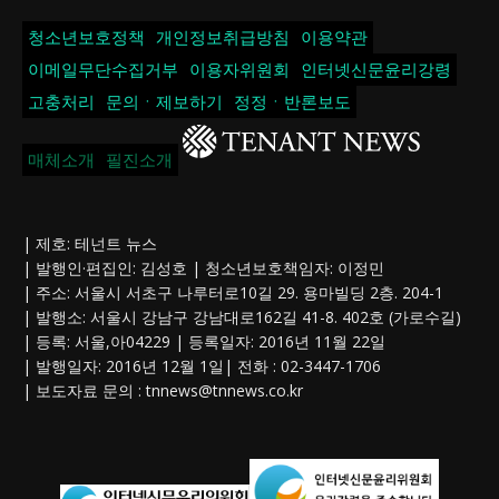
청소년보호정책
개인정보취급방침
이용약관
이메일무단수집거부
이용자위원회
인터넷신문윤리강령
고충처리
문의ㆍ제보하기
정정ㆍ반론보도
매체소개
필진소개
| 제호: 테넌트 뉴스
| 발행인·편집인: 김성호 | 청소년보호책임자: 이정민
| 주소: 서울시 서초구 나루터로10길 29. 용마빌딩 2층. 204-1
| 발행소: 서울시 강남구 강남대로162길 41-8. 402호 (가로수길)
| 등록: 서울,아04229 | 등록일자: 2016년 11월 22일
| 발행일자: 2016년 12월 1일| 전화 : 02-3447-1706
| 보도자료 문의 :
tnnews@tnnews.co.kr