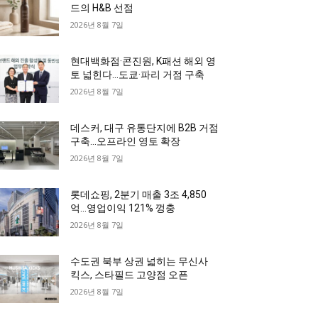
드의 H&B 선점
2026년 8월 7일
현대백화점·콘진원, K패션 해외 영
토 넓힌다…도쿄·파리 거점 구축
2026년 8월 7일
데스커, 대구 유통단지에 B2B 거점
구축…오프라인 영토 확장
2026년 8월 7일
롯데쇼핑, 2분기 매출 3조 4,850
억…영업이익 121% 껑충
2026년 8월 7일
수도권 북부 상권 넓히는 무신사
킥스, 스타필드 고양점 오픈
2026년 8월 7일