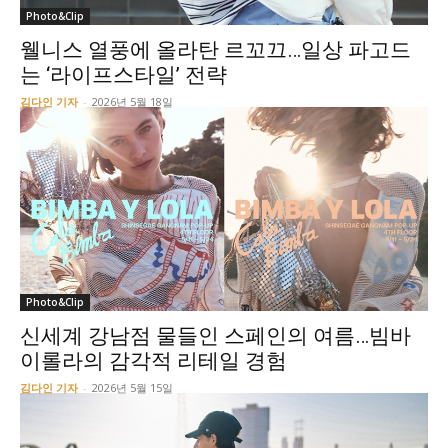
Photo&Clip
웰니스 열풍에 올라탄 르꼬끄…일상 파고드
는 ‘라이프스타일’ 전략
김다인 기자
-
2026년 5월 18일
Photo&Clip
신세계 강남점 물들인 스페인의 여름…빔바
이롤라의 감각적 리테일 경험
김다인 기자
-
2026년 5월 15일