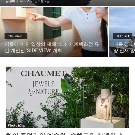
김경혜 기자
-
2026년 8월 7일
PHOTO&CLIP
LIFESTYLE
거울에 비친 일상의 재해석…신세계백화점 유
내륙 청소
민 개인전 ‘SIDE VIEW’ 개최
양 인재 
Photo&Clip