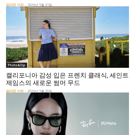
김다인 기자
-
2026년 5월 21일
Photo&Clip
캘리포니아 감성 입은 프렌치 클래식, 세인트
제임스의 새로운 썸머 무드
김다인 기자
-
2026년 5월 20일