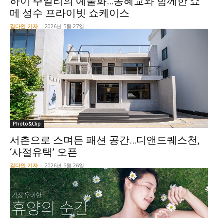
하이 주얼리의 예술화…송혜교와 함께한 쇼
메 성수 프라이빗 쇼케이스
김다인 기자
-
2026년 5월 27일
Photo&Clip
서촌으로 스며든 패션 공간…디앤드퀘스천,
‘사절유택’ 오픈
김다인 기자
-
2026년 5월 26일