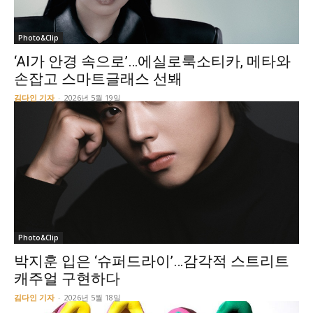
Photo&Clip
‘AI가 안경 속으로’…에실로룩소티카, 메타와
손잡고 스마트글래스 선봬
김다인 기자
-
2026년 5월 19일
Photo&Clip
박지훈 입은 ‘슈퍼드라이’…감각적 스트리트
캐주얼 구현하다
김다인 기자
-
2026년 5월 18일