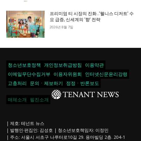
프리미엄 티 시장의 진화…’웰니스 디저트’ 수
요 급증, 신세계의 ‘향’ 전략
2026년 8월 7일
청소년보호정책
개인정보취급방침
이용약관
이메일무단수집거부
이용자위원회
인터넷신문윤리강령
고충처리
문의ㆍ제보하기
정정ㆍ반론보도
매체소개
필진소개
| 제호: 테넌트 뉴스
| 발행인·편집인: 김성호 | 청소년보호책임자: 이정민
| 주소: 서울시 서초구 나루터로10길 29. 용마빌딩 2층. 204-1