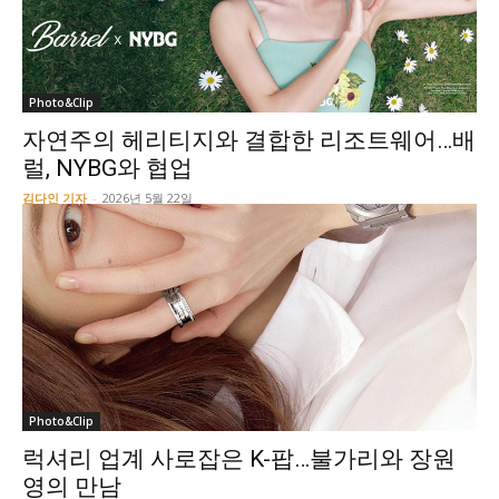
Photo&Clip
자연주의 헤리티지와 결합한 리조트웨어…배
럴, NYBG와 협업
김다인 기자
-
2026년 5월 22일
Photo&Clip
럭셔리 업계 사로잡은 K-팝…불가리와 장원
영의 만남