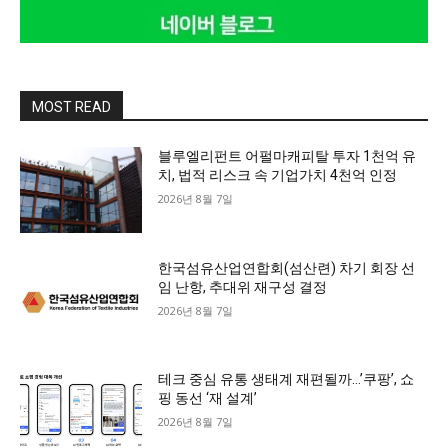
MOST READ
블루엘리펀트 어펄마캐피탈 투자 1천억 유
치, 법적 리스크 속 기업가치 4천억 인정
2026년 8월 7일
한국섬유산업연합회(섬산련) 차기 회장 선
임 난항, 추대위 재구성 결정
2026년 8월 7일
테크 중심 유통 생태계 재편될까…’쿠팡’, 쇼
핑 동선 ‘재 설계’
2026년 8월 7일