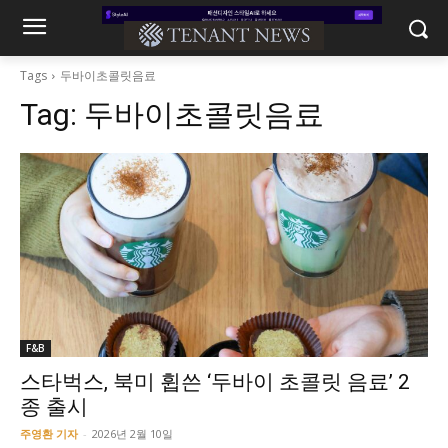
Tags
두바이초콜릿음료
Tag:
두바이초콜릿음료
F&B
스타벅스, 북미 휩쓴 ‘두바이 초콜릿 음료’ 2
종 출시
주영환 기자
-
2026년 2월 10일