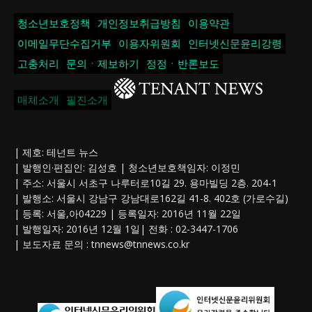
청소년보호정책
개인정보취급방침
이용약관
이메일무단수집거부
이용자위원회
인터넷신문윤리강령
고충처리
문의ㆍ제보하기
정정ㆍ반론보도
매체소개
필진소개
| 제호: 테넌트 뉴스
| 발행인·편집인: 김성호 | 청소년보호책임자: 이정민
| 주소: 서울시 서초구 나루터로10길 29. 용마빌딩 2층. 204-1
| 발행소: 서울시 강남구 강남대로162길 41-8. 402호 (가로수길)
| 등록: 서울,아04229 | 등록일자: 2016년 11월 22일
| 발행일자: 2016년 12월 1일| 전화 : 02-3447-1706
| 보도자료 문의 :
tnnews@tnnews.co.kr