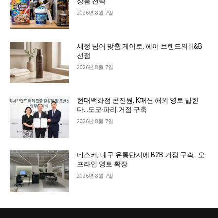
상품 전략
2026년 8월 7일
세정 넘어 맞춤 케어로, 헤어 브랜드의 H&B
선점
2026년 8월 7일
현대백화점·콘진원, K패션 해외 영토 넓힌
다…도쿄·파리 거점 구축
2026년 8월 7일
데스커, 대구 유통단지에 B2B 거점 구축…오
프라인 영토 확장
2026년 8월 7일