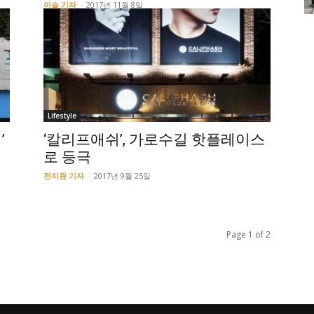
이슬 기자
-
2017년 11월 8일
Lifestyle
’
‘칼리프애쉬’, 가로수길 핫플레이스
로 등극
전지원 기자
-
2017년 9월 25일
Page 1 of 2