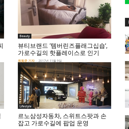
Beauty
피
뷰티브랜드 ‘템버린즈플래그십숍’,
가로수길의 핫플레이스로 인기
최동준 기자
-
2017년 11월 9일
Lifestyle
길
르노삼성자동차, 스위트스팟과 손
잡고 가로수길에 팝업 운영