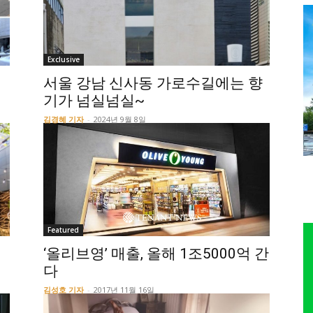
Exclusive
서울 강남 신사동 가로수길에는 향
기가 넘실넘실~
김경혜 기자
-
2024년 9월 8일
Featured
‘올리브영’ 매출, 올해 1조5000억 간
다
김성호 기자
-
2017년 11월 16일