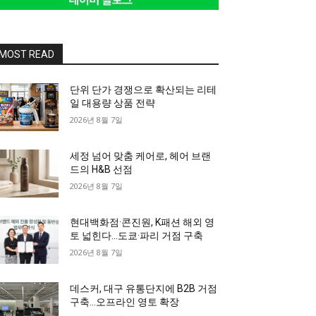
MOST READ
단위 단가 경쟁으로 확산되는 리테
일 대용량 상품 전략
2026년 8월 7일
세정 넘어 맞춤 케어로, 헤어 브랜
드의 H&B 선점
2026년 8월 7일
현대백화점·콘진원, K패션 해외 영
토 넓힌다…도쿄·파리 거점 구축
2026년 8월 7일
데스커, 대구 유통단지에 B2B 거점
구축…오프라인 영토 확장