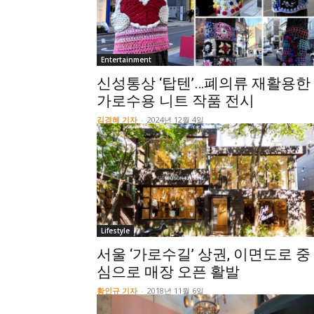
Entertainment
신성통상 ‘탑텐’…폐의류 재활용한
가로수용 니트 작품 전시
김경혜 기자
-
2024년 12월 4일
Lifestyle
서울 ‘가로수길’ 상권, 이면도로 중
심으로 매장 오픈 활발
황인규 기자
-
2018년 11월 6일