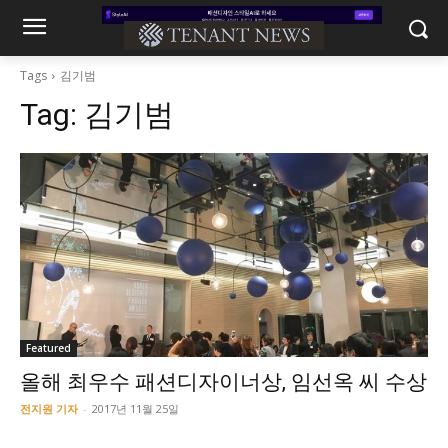
Tags
김기범
Tag:
김기범
Featured
올해 최우수 패션디자이너상, 임선옥 씨 수상
전지원 기자
-
2017년 11월 25일