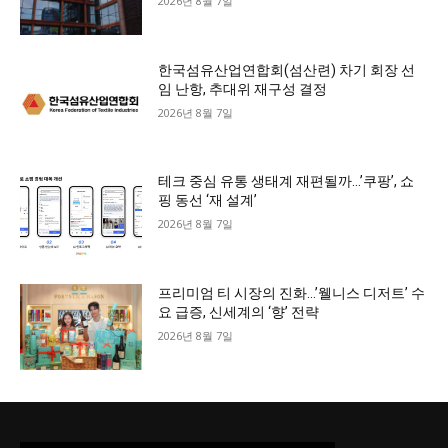
2026년 8월 7일
한국섬유산업연합회(섬산련) 차기 회장 선
임 난항, 추대위 재구성 결정
2026년 8월 7일
테크 중심 유통 생태계 재편될까…’쿠팡’, 쇼
핑 동선 ‘재 설계’
2026년 8월 7일
프리미엄 티 시장의 진화…’웰니스 디저트’ 수
요 급증, 신세계의 ‘향’ 전략
2026년 8월 7일