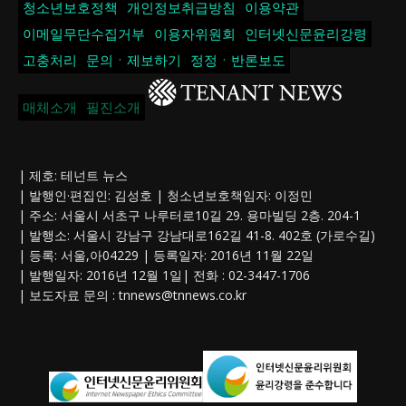
청소년보호정책
개인정보취급방침
이용약관
이메일무단수집거부
이용자위원회
인터넷신문윤리강령
고충처리
문의ㆍ제보하기
정정ㆍ반론보도
매체소개
필진소개
| 제호: 테넌트 뉴스
| 발행인·편집인: 김성호 | 청소년보호책임자: 이정민
| 주소: 서울시 서초구 나루터로10길 29. 용마빌딩 2층. 204-1
| 발행소: 서울시 강남구 강남대로162길 41-8. 402호 (가로수길)
| 등록: 서울,아04229 | 등록일자: 2016년 11월 22일
| 발행일자: 2016년 12월 1일| 전화 : 02-3447-1706
| 보도자료 문의 :
tnnews@tnnews.co.kr