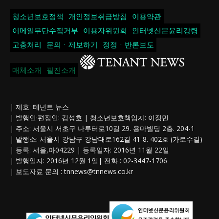
청소년보호정책
개인정보취급방침
이용약관
이메일무단수집거부
이용자위원회
인터넷신문윤리강령
고충처리
문의ㆍ제보하기
정정ㆍ반론보도
매체소개
필진소개
| 제호: 테넌트 뉴스
| 발행인·편집인: 김성호 | 청소년보호책임자: 이정민
| 주소: 서울시 서초구 나루터로10길 29. 용마빌딩 2층. 204-1
| 발행소: 서울시 강남구 강남대로162길 41-8. 402호 (가로수길)
| 등록: 서울,아04229 | 등록일자: 2016년 11월 22일
| 발행일자: 2016년 12월 1일| 전화 : 02-3447-1706
| 보도자료 문의 :
tnnews@tnnews.co.kr