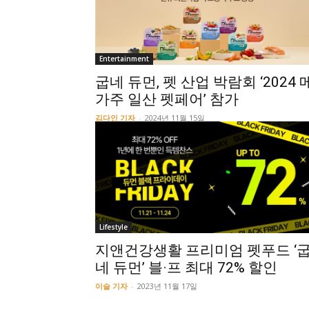
Entertainment
굽네 듀먼, 펫 산업 박람회 ‘2024 
가주 일산 펫페어’ 참가
김다인 기자
-
2024년 11월 15일
Lifestyle
지앤건강생활 프리미엄 펫푸드 ‘
네 듀먼’ 블·프 최대 72% 할인
이슬 기자
-
2023년 11월 17일