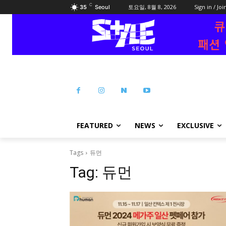
C
토요일, 8월 8, 2026
Sign in / Joi
35
Seoul
FEATURED
NEWS
EXCLUSIVE
Tags
듀먼
Tag:
듀먼