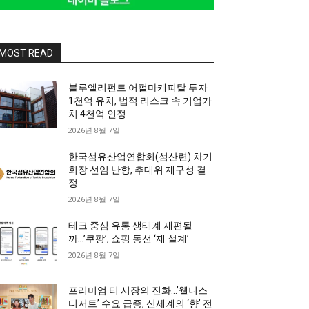
MOST READ
블루엘리펀트 어펄마캐피탈 투자
1천억 유치, 법적 리스크 속 기업가
치 4천억 인정
2026년 8월 7일
한국섬유산업연합회(섬산련) 차기
회장 선임 난항, 추대위 재구성 결
정
2026년 8월 7일
테크 중심 유통 생태계 재편될
까…’쿠팡’, 쇼핑 동선 ‘재 설계’
2026년 8월 7일
프리미엄 티 시장의 진화…’웰니스
디저트’ 수요 급증, 신세계의 ‘향’ 전