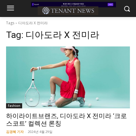
Tags
디아도라 X 전미라
Tag:
디아도라 X 전미라
Fashion
하이라이트브랜즈, 디아도라 X 전미라 ‘크로
스코트’ 컬렉션 론칭
김경혜 기자
-
2024년 4월 29일