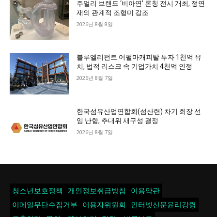
주얼리 브랜드 ‘비아연’ 론칭 전시 개최, 정연
재의 관계적 조형미 강조
2026년 8월 8일
블루엘리펀트 어펄마캐피탈 투자 1천억 유
치, 법적 리스크 속 기업가치 4천억 인정
2026년 8월 7일
한국섬유산업연합회(섬산련) 차기 회장 선
임 난항, 추대위 재구성 결정
2026년 8월 7일
청소년보호정책
개인정보취급방침
이용약관
이메일무단수집거부
이용자위원회
인터넷신문윤리강령