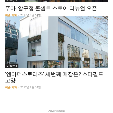
푸마, 압구정 콘셉트 스토어 리뉴얼 오픈
이슬 기자
-
2017년 9월 14일
Lifestyle
‘앤아더스토리즈’ 세번째 매장은? 스타필드
고양
이슬 기자
-
2017년 8월 14일
- Advertisment -