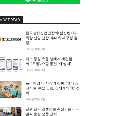
MOST READ
한국섬유산업연합회(섬산련) 차기
회장 선임 난항, 추대위 재구성 결
정
2026년 8월 7일
테크 중심 유통 생태계 재편될
까…’쿠팡’, 쇼핑 동선 ‘재 설계’
2026년 8월 7일
프리미엄 티 시장의 진화…’웰니스
디저트’ 수요 급증, 신세계의 ‘향’ 전
략
2026년 8월 7일
단위 단가 경쟁으로 확산되는 리테
일 대용량 상품 전략