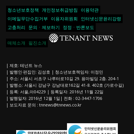
청소년보호정책
개인정보취급방침
이용약관
이메일무단수집거부
이용자위원회
인터넷신문윤리강령
고충처리
문의ㆍ제보하기
정정ㆍ반론보도
매체소개
필진소개
| 제호: 테넌트 뉴스
| 발행인·편집인: 김성호 | 청소년보호책임자: 이정민
| 주소: 서울시 서초구 나루터로10길 29. 용마빌딩 2층. 204-1
| 발행소: 서울시 강남구 강남대로162길 41-8. 402호 (가로수길)
| 등록: 서울,아04229 | 등록일자: 2016년 11월 22일
| 발행일자: 2016년 12월 1일| 전화 : 02-3447-1706
| 보도자료 문의 :
tnnews@tnnews.co.kr