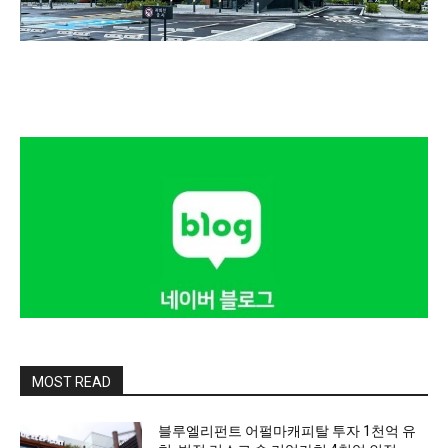
MOST READ
블루엘리펀트 어펄마캐피탈 투자 1천억 유