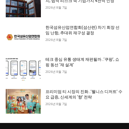
치, 법적 리스크 속 기업가치 4천억 인정
2026년 8월 7일
한국섬유산업연합회(섬산련) 차기 회장 선
임 난항, 추대위 재구성 결정
2026년 8월 7일
테크 중심 유통 생태계 재편될까…’쿠팡’, 쇼
핑 동선 ‘재 설계’
2026년 8월 7일
프리미엄 티 시장의 진화…’웰니스 디저트’ 수
요 급증, 신세계의 ‘향’ 전략
2026년 8월 7일