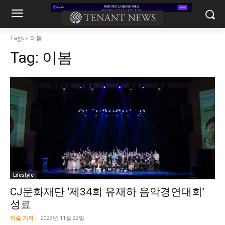
Tags
이봄
Tag:
이봄
Lifestyle
CJ문화재단 ‘제34회 유재하 음악경연대회’
성료
이슬 기자
-
2023년 11월 22일