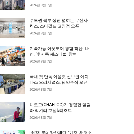
2026년 8월 7일
수도권 북부 상권 넓히는 무신사
킥스, 스타필드 고양점 오픈
2026년 8월 7일
지속가능 아웃도어 경험 확산…LF
킨, ‘후지록 페스티벌’ 참여
2026년 8월 7일
국내 첫 단독 아울렛 선보인 아디
다스 오리지널스, 남양주점 오픈
2026년 8월 7일
채로그(CHAELOG)가 경험한 알릴
라 럭셔리 호텔&리조트
2026년 8월 7일
[현장] 롯데장학재단, ‘가정 밖 청소