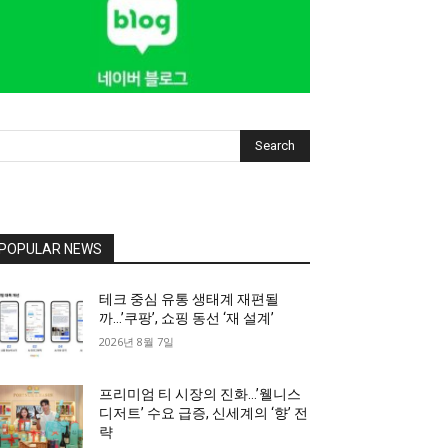
Search
POPULAR NEWS
테크 중심 유통 생태계 재편될
까…’쿠팡’, 쇼핑 동선 ‘재 설계’
2026년 8월 7일
프리미엄 티 시장의 진화…’웰니스
디저트’ 수요 급증, 신세계의 ‘향’ 전
략