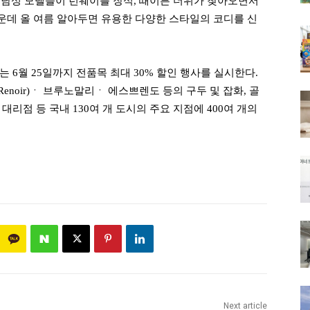
남성 모델들이 런웨이를 장식
,
때이른 더위가 찾아오면서
데 올 여름 알아두면 유용한 다양한 스타일의 코디를 신
오는
6
월
25
일까지 전품목 최대
30%
할인 행사를 실시한다
.
Renoir)
ㆍ 브루노말리ㆍ 에스쁘렌도 등의 구두 및 잡화
,
골
,
대리점 등 국내
130
여 개 도시의 주요 지점에
400
여 개의
Next article