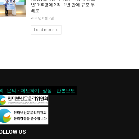
년’ 100명에 2억…1년 만에 규모 두
배로
2026년 8월 7일
Load more
리
문의ㆍ제보하기
정정ㆍ반론보도
OLLOW US