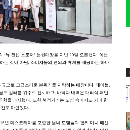
형의
‘
뉴 컨셉 스토어
’
논현매장을 지난
20
일 오픈했다
.
이번
하는 것이 아닌
,
소비자들의 편의와 휴게를 제공하는 하나
)
규모로 고급스러운 분위기를 자랑하는 매장이다
.
테이블
,
골드 컬러를 위주로 전시하고
,
바닥과 내벽은 대리석 패턴
깔끔함을 과시했다
.
또한 북적거리는 도심 속에서도 커피 한
공간도 마련했다
.
16
년 미스코리아를 포함한 남녀 모델들과 함께 미니 패션