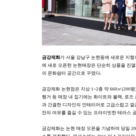
금강제화
가 서울 강남구 논현동에 새로운 지
에 새로 오픈한 논현매장은 단순히 상품을 진열
의 문화쉼터 공간으로 꾸몄다
.
금강제화 논현점은 지상
1~2
층 약
660
㎡
(200
평
행거 등 매장 내 집기에는 화이트와 블랙
,
로즈 
과 간결한 디자인의 인테리어로 고급스럽고 
잔의 여유를 즐길 수 있는 프라이빗한 테라스 
금강제화는 논현 매장 오픈을 기념하여 당일
20