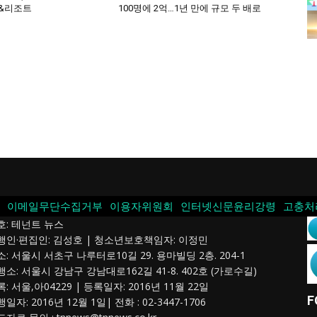
&리조트
100명에 2억…1년 만에 규모 두 배로
이메일무단수집거부
이용자위원회
인터넷신문윤리강령
고충처
호: 테넌트 뉴스
발행인·편집인: 김성호 | 청소년보호책임자: 이정민
소: 서울시 서초구 나루터로10길 29. 용마빌딩 2층. 204-1
행소: 서울시 강남구 강남대로162길 41-8. 402호 (가로수길)
록: 서울,아04229 | 등록일자: 2016년 11월 22일
F
행일자: 2016년 12월 1일| 전화 : 02-3447-1706