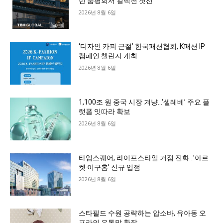
던 품평회서 컬렉션 첫선
2026년 8월 6일
‘디자인 카피 근절’ 한국패션협회, K패션 IP
캠페인 챌린지 개최
2026년 8월 6일
1,100조 원 중국 시장 겨냥…‘셀레베’ 주요 플
랫폼 잇따라 확보
2026년 8월 6일
타임스퀘어, 라이프스타일 거점 진화…’아르
켓·이구홈’ 신규 입점
2026년 8월 6일
스타필드 수원 공략하는 압소바, 유아동 오
프라인 유통망 확장