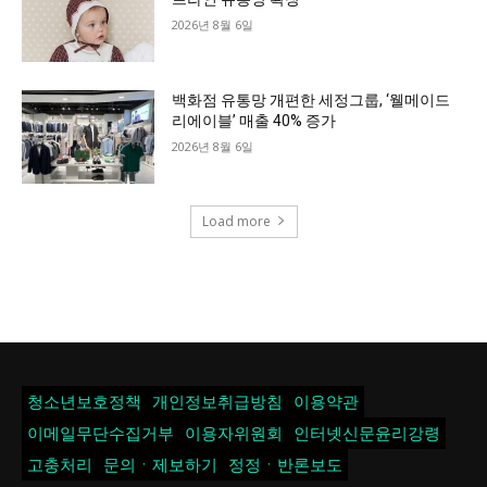
2026년 8월 6일
백화점 유통망 개편한 세정그룹, ‘웰메이드
리에이블’ 매출 40% 증가
2026년 8월 6일
Load more
청소년보호정책
개인정보취급방침
이용약관
이메일무단수집거부
이용자위원회
인터넷신문윤리강령
고충처리
문의ㆍ제보하기
정정ㆍ반론보도