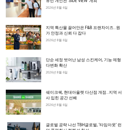
유민 개인전 ‘SIDE VIEW’ 개최
2026년 8월 6일
지역 특산물 끌어안은 F&B 프랜차이즈…원
가 안정과 신뢰 다 잡다
2026년 8월 6일
단순 세정 벗어난 남성 스킨케어, 기능·제형
다변화 확산
2026년 8월 6일
쉐이크쉑, 현대아울렛 다산점 개점…지역 서
사 입힌 공간 선봬
2026년 8월 6일
글로벌 공략 나선 TBH글로벌, ‘타임아웃’ 런