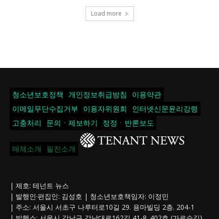
Load more
청소년보호정책
개인정보취급방침
이용약관
이메일무단수집거부
이용자위원회
인터넷신문윤리강령
고충처리
문의ㆍ제보하기
정정ㆍ반론보도
매체소개
필진소개
| 제호: 테넌트 뉴스
| 발행인·편집인: 김성호 | 청소년보호책임자: 이정민
| 주소: 서울시 서초구 나루터로10길 29. 용마빌딩 2층. 204-1
| 발행소: 서울시 강남구 강남대로162길 41-8. 402호 (가로수길)