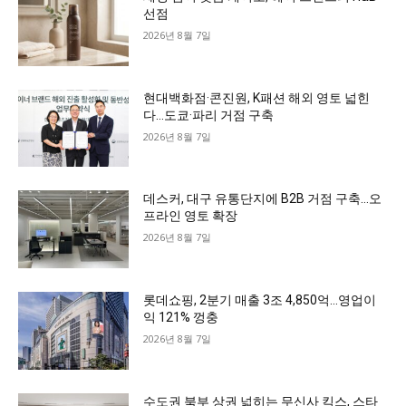
선점
2026년 8월 7일
현대백화점·콘진원, K패션 해외 영토 넓힌
다…도쿄·파리 거점 구축
2026년 8월 7일
데스커, 대구 유통단지에 B2B 거점 구축…오
프라인 영토 확장
2026년 8월 7일
롯데쇼핑, 2분기 매출 3조 4,850억…영업이
익 121% 껑충
2026년 8월 7일
수도권 북부 상권 넓히는 무신사 킥스, 스타