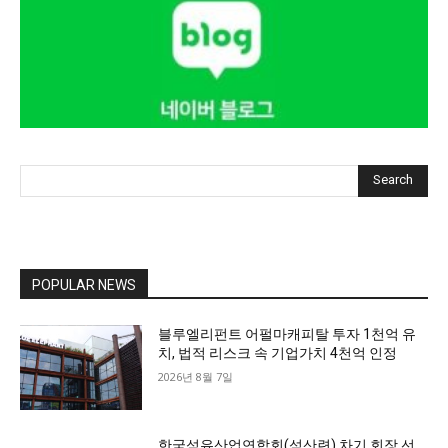
Search
POPULAR NEWS
블루엘리펀트 어펄마캐피탈 투자 1천억 유
치, 법적 리스크 속 기업가치 4천억 인정
2026년 8월 7일
한국섬유산업연합회(섬산련) 차기 회장 선