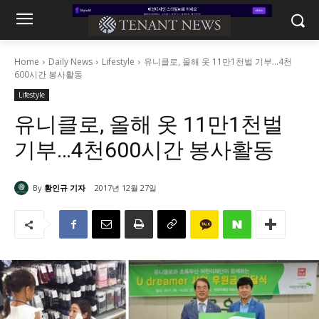
Home
Daily News
Lifestyle
유니클로, 올해 옷 11만1천벌 기부…4천
600시간 봉사활동
Lifestyle
유니클로, 올해 옷 11만1천벌
기부…4천600시간 봉사활동
By
황인규 기자
2017년 12월 27일
1159
0