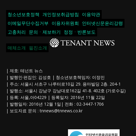
청소년보호정책
개인정보취급방침
이용약관
이메일무단수집거부
이용자위원회
인터넷신문윤리강령
고충처리
문의ㆍ제보하기
정정ㆍ반론보도
매체소개
필진소개
| 제호: 테넌트 뉴스
| 발행인·편집인: 김성호 | 청소년보호책임자: 이정민
| 주소: 서울시 서초구 나루터로10길 29. 용마빌딩 2층. 204-1
| 발행소: 서울시 강남구 강남대로162길 41-8. 402호 (가로수길)
| 등록: 서울,아04229 | 등록일자: 2016년 11월 22일
| 발행일자: 2016년 12월 1일| 전화 : 02-3447-1706
| 보도자료 문의 :
tnnews@tnnews.co.kr