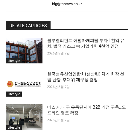
hig@tnnews.co.kr
RELATED ARTICLES
블루엘리펀트 어펄마캐피탈 투자 1천억 유
치, 법적 리스크 속 기업가치 4천억 인정
2026년 8월 7일
Lifestyle
한국섬유산업연합회(섬산련) 차기 회장 선
임 난항, 추대위 재구성 결정
2026년 8월 7일
Lifestyle
데스커, 대구 유통단지에 B2B 거점 구축…오
프라인 영토 확장
2026년 8월 7일
Lifestyle