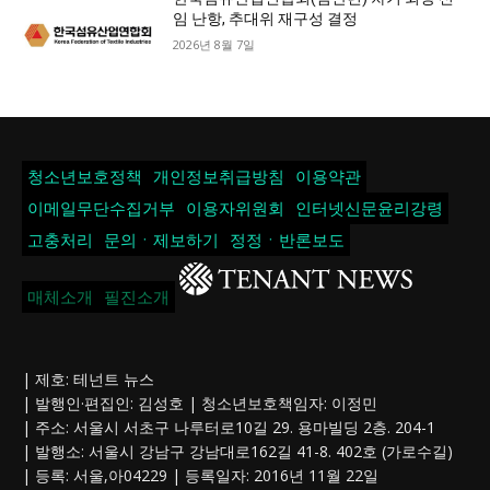
임 난항, 추대위 재구성 결정
2026년 8월 7일
청소년보호정책
개인정보취급방침
이용약관
이메일무단수집거부
이용자위원회
인터넷신문윤리강령
고충처리
문의ㆍ제보하기
정정ㆍ반론보도
매체소개
필진소개
| 제호: 테넌트 뉴스
| 발행인·편집인: 김성호 | 청소년보호책임자: 이정민
| 주소: 서울시 서초구 나루터로10길 29. 용마빌딩 2층. 204-1
| 발행소: 서울시 강남구 강남대로162길 41-8. 402호 (가로수길)
| 등록: 서울,아04229 | 등록일자: 2016년 11월 22일