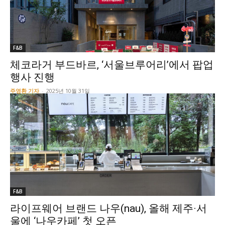
F&B
체코라거 부드바르, ‘서울브루어리’에서 팝업
행사 진행
주영환 기자
-
2025년 10월 31일
F&B
라이프웨어 브랜드 나우(nau), 올해 제주·서
울에 ‘나우카페’ 첫 오픈