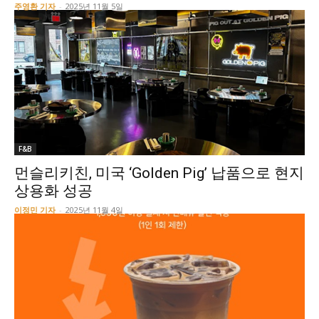
주영환 기자
-
2025년 11월 5일
F&B
먼슬리키친, 미국 ‘Golden Pig’ 납품으로 현지
상용화 성공
이정민 기자
-
2025년 11월 4일