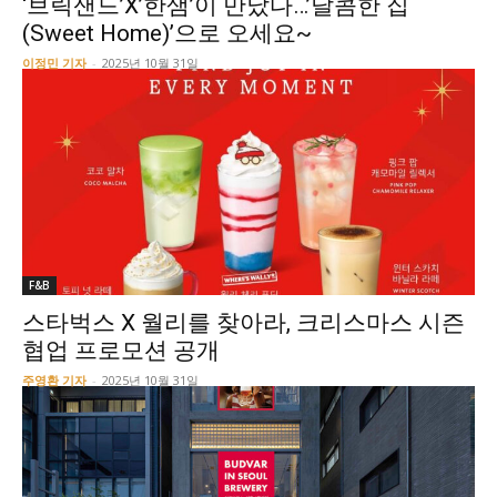
‘브릭샌드’X’한샘’이 만났다…’달콤한 집
(Sweet Home)’으로 오세요~
이정민 기자
-
2025년 10월 31일
F&B
스타벅스 X 월리를 찾아라, 크리스마스 시즌
협업 프로모션 공개
주영환 기자
-
2025년 10월 31일