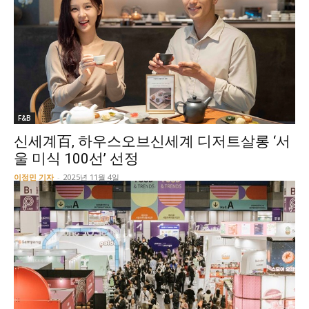
F&B
신세계百, 하우스오브신세계 디저트살롱 ‘서
울 미식 100선’ 선정
이정민 기자
-
2025년 11월 4일