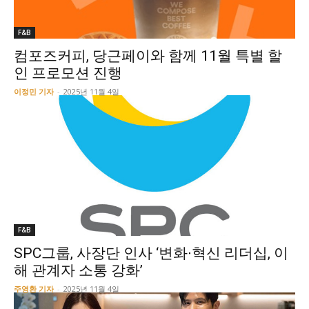
F&B
컴포즈커피, 당근페이와 함께 11월 특별 할
인 프로모션 진행
이정민 기자
-
2025년 11월 4일
F&B
SPC그룹, 사장단 인사 ‘변화∙혁신 리더십, 이
해 관계자 소통 강화’
주영환 기자
-
2025년 11월 4일