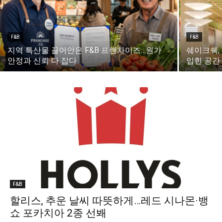
F&B
F&B
지역 특산물 끌어안은 F&B 프랜차이즈…원가
쉐이크쉑,
안정과 신뢰 다 잡다
입힌 공간
F&B
할리스, 추운 날씨 따뜻하게…레드 시나몬·뱅
쇼 포카치아 2종 선봬