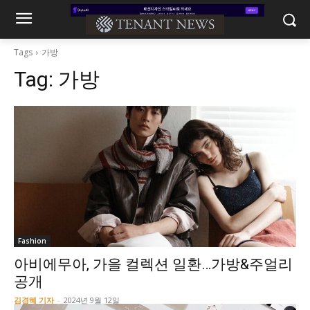
Tags
가방
Tag:
가방
Fashion
아비에무아, 가을 컬렉션 일환…가방&주얼리
공개
김경혜 기자
-
2024년 9월 12일