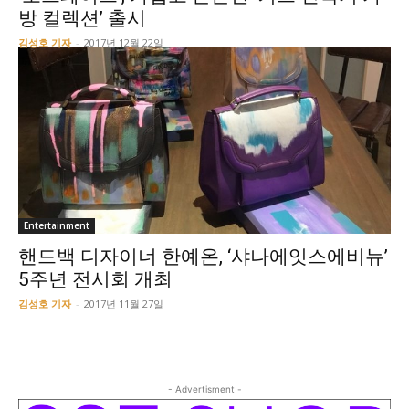
방 컬렉션’ 출시
김성호 기자
-
2017년 12월 22일
Entertainment
핸드백 디자이너 한예온, ‘샤나에잇스에비뉴’
5주년 전시회 개최
김성호 기자
-
2017년 11월 27일
- Advertisment -