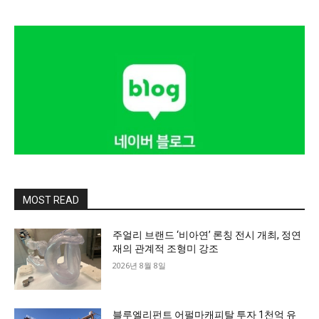
MOST READ
주얼리 브랜드 ‘비아연’ 론칭 전시 개최, 정연
재의 관계적 조형미 강조
2026년 8월 8일
블루엘리펀트 어펄마캐피탈 투자 1천억 유