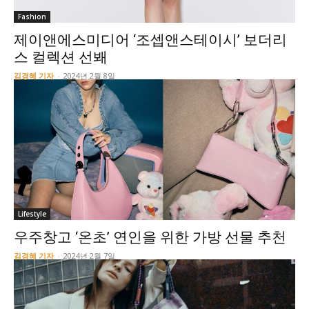
Fashion
제이앤에스미디어 ‘조셉앤스테이시’ 보더리
스 컬렉션 선봬
김경혜 기자
-
2024년 2월 8일
Lifestyle
우주창고 ‘온초’ 연인을 위한 가방 선물 추천
김경혜 기자
-
2024년 2월 7일