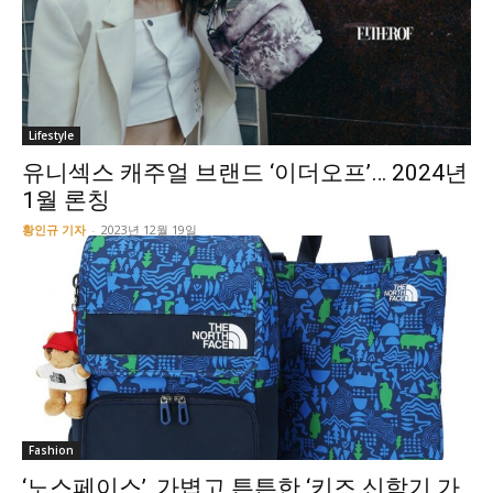
Lifestyle
유니섹스 캐주얼 브랜드 ‘이더오프’… 2024년
1월 론칭
황인규 기자
-
2023년 12월 19일
Fashion
‘노스페이스’, 가볍고 튼튼한 ‘키즈 신학기 가