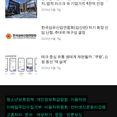
치, 법적 리스크 속 기업가치 4천억 인정
2026년 8월 7일
한국섬유산업연합회(섬산련) 차기 회장 선
임 난항, 추대위 재구성 결정
2026년 8월 7일
테크 중심 유통 생태계 재편될까…’쿠팡’, 쇼
핑 동선 ‘재 설계’
2026년 8월 7일
청소년보호정책
개인정보취급방침
이용약관
이메일무단수집거부
이용자위원회
인터넷신문윤리강령
고충처리
문의ㆍ제보하기
정정ㆍ반론보도