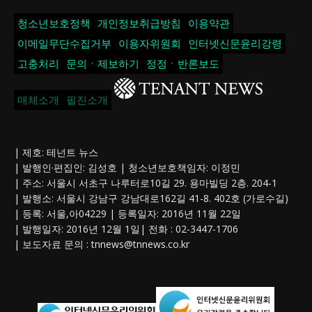
청소년보호정책
개인정보취급방침
이용약관
이메일무단수집거부
이용자위원회
인터넷신문윤리강령
고충처리
문의ㆍ제보하기
정정ㆍ반론보도
매체소개
필진소개
| 제호: 테넌트 뉴스
| 발행인·편집인: 김성호 | 청소년보호책임자: 이정민
| 주소: 서울시 서초구 나루터로10길 29. 용마빌딩 2층. 204-1
| 발행소: 서울시 강남구 강남대로162길 41-8. 402호 (가로수길)
| 등록: 서울,아04229 | 등록일자: 2016년 11월 22일
| 발행일자: 2016년 12월 1일| 전화 : 02-3447-1706
| 보도자료 문의 :
tnnews@tnnews.co.kr