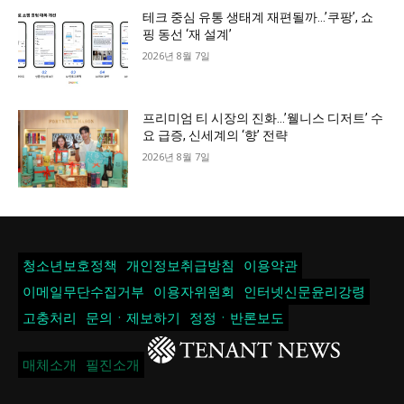
테크 중심 유통 생태계 재편될까…’쿠팡’, 쇼
핑 동선 ‘재 설계’
2026년 8월 7일
프리미엄 티 시장의 진화…’웰니스 디저트’ 수
요 급증, 신세계의 ‘향’ 전략
2026년 8월 7일
청소년보호정책
개인정보취급방침
이용약관
이메일무단수집거부
이용자위원회
인터넷신문윤리강령
고충처리
문의ㆍ제보하기
정정ㆍ반론보도
매체소개
필진소개