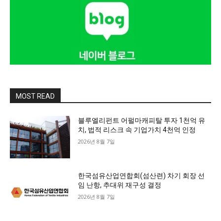
MOST READ
블루엘리펀트 어펄마캐피탈 투자 1천억 유
치, 법적 리스크 속 기업가치 4천억 인정
2026년 8월 7일
한국섬유산업연합회(섬산련) 차기 회장 선
임 난항, 추대위 재구성 결정
2026년 8월 7일