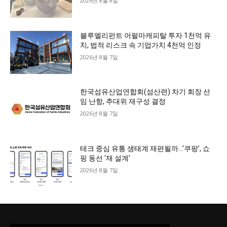
2026년 8월 8일
블루엘리펀트 어펄마캐피탈 투자 1천억 유
치, 법적 리스크 속 기업가치 4천억 인정
2026년 8월 7일
한국섬유산업연합회(섬산련) 차기 회장 선
임 난항, 추대위 재구성 결정
2026년 8월 7일
테크 중심 유통 생태계 재편될까…’쿠팡’, 쇼
핑 동선 ‘재 설계’
2026년 8월 7일