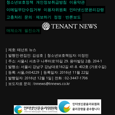
청소년보호정책
개인정보취급방침
이용약관
이메일무단수집거부
이용자위원회
인터넷신문윤리강령
고충처리
문의ㆍ제보하기
정정ㆍ반론보도
매체소개
필진소개
| 제호: 테넌트 뉴스
| 발행인·편집인: 김성호 | 청소년보호책임자: 이정민
| 주소: 서울시 서초구 나루터로10길 29. 용마빌딩 2층. 204-1
| 발행소: 서울시 강남구 강남대로162길 41-8. 402호 (가로수길)
| 등록: 서울,아04229 | 등록일자: 2016년 11월 22일
| 발행일자: 2016년 12월 1일| 전화 : 02-3447-1706
| 보도자료 문의 :
tnnews@tnnews.co.kr