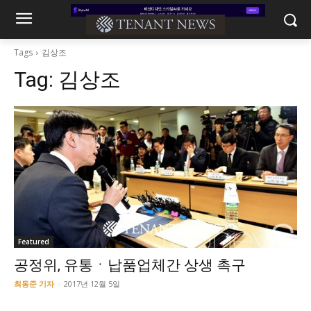
Tags
김상조
Tag:
김상조
Featured
공정위, 유통ㆍ납품업체간 상생 촉구
최동준 기자
-
2017년 12월 5일