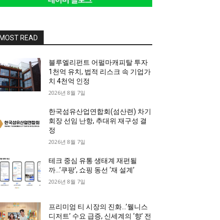
MOST READ
블루엘리펀트 어펄마캐피탈 투자
1천억 유치, 법적 리스크 속 기업가
치 4천억 인정
2026년 8월 7일
한국섬유산업연합회(섬산련) 차기
회장 선임 난항, 추대위 재구성 결
정
2026년 8월 7일
테크 중심 유통 생태계 재편될
까…’쿠팡’, 쇼핑 동선 ‘재 설계’
2026년 8월 7일
프리미엄 티 시장의 진화…’웰니스
디저트’ 수요 급증, 신세계의 ‘향’ 전