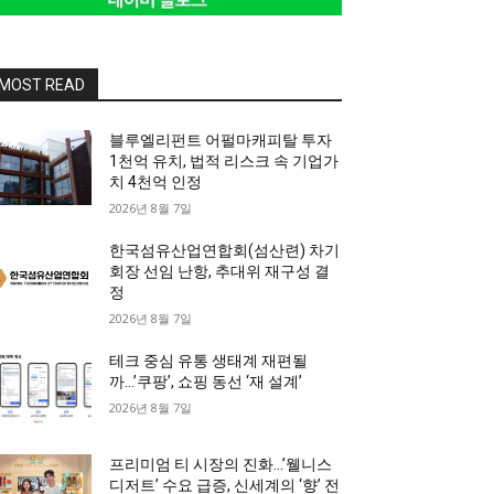
MOST READ
블루엘리펀트 어펄마캐피탈 투자
1천억 유치, 법적 리스크 속 기업가
치 4천억 인정
2026년 8월 7일
한국섬유산업연합회(섬산련) 차기
회장 선임 난항, 추대위 재구성 결
정
2026년 8월 7일
테크 중심 유통 생태계 재편될
까…’쿠팡’, 쇼핑 동선 ‘재 설계’
2026년 8월 7일
프리미엄 티 시장의 진화…’웰니스
디저트’ 수요 급증, 신세계의 ‘향’ 전