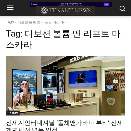
Tags
디보션 볼륨 앤 리프트 마스카라
Tag:
디보션 볼륨 앤 리프트 마
스카라
Beauty
신세계인터내셔날 ‘돌체앤가바나 뷰티’ 신세
계면세점 명동 입점