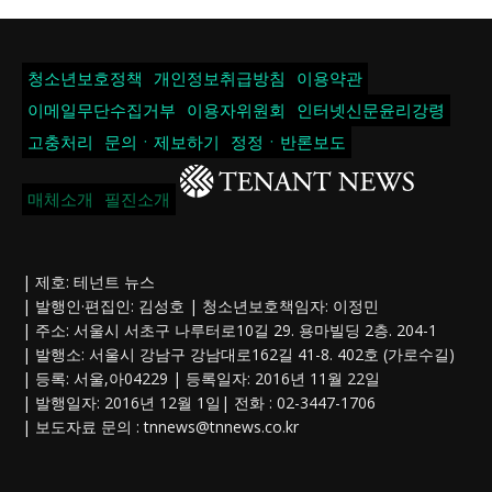
청소년보호정책
개인정보취급방침
이용약관
이메일무단수집거부
이용자위원회
인터넷신문윤리강령
고충처리
문의ㆍ제보하기
정정ㆍ반론보도
매체소개
필진소개
| 제호: 테넌트 뉴스
| 발행인·편집인: 김성호 | 청소년보호책임자: 이정민
| 주소: 서울시 서초구 나루터로10길 29. 용마빌딩 2층. 204-1
| 발행소: 서울시 강남구 강남대로162길 41-8. 402호 (가로수길)
| 등록: 서울,아04229 | 등록일자: 2016년 11월 22일
| 발행일자: 2016년 12월 1일| 전화 : 02-3447-1706
| 보도자료 문의 :
tnnews@tnnews.co.kr