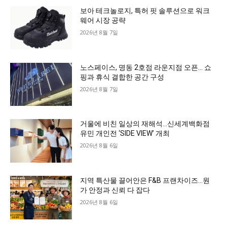
보아 테크놀로지, 특허 핏 솔루션으로 워크
웨어 시장 공략
2026년 8월 7일
노스페이스, 명동 2호점 라운지점 오픈… 쇼
핑과 휴식 결합한 공간 구성
2026년 8월 7일
거울에 비친 일상의 재해석…신세계백화점
유민 개인전 ‘SIDE VIEW’ 개최
2026년 8월 6일
지역 특산물 끌어안은 F&B 프랜차이즈…원
가 안정과 신뢰 다 잡다
2026년 8월 6일