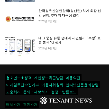
한국섬유산업연합회(섬산련) 차기 회장 선
임 난항, 추대위 재구성 결정
2026년 8월 7일
테크 중심 유통 생태계 재편될까…’쿠팡’, 쇼
핑 동선 ‘재 설계’
2026년 8월 7일
청소년보호정책
개인정보취급방침
이용약관
이메일무단수집거부
이용자위원회
인터넷신문윤리강령
고충처리
문의ㆍ제보하기
정정ㆍ반론보도
매체소개
필진소개