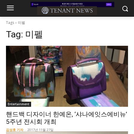
Tags
미펠
Tag:
미펠
Entertainment
핸드백 디자이너 한예온, ‘샤나에잇스에비뉴’
5주년 전시회 개최
김성호 기자
-
2017년 11월 27일