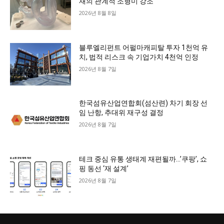
재의 관계적 조형미 강조
2026년 8월 8일
블루엘리펀트 어펄마캐피탈 투자 1천억 유
치, 법적 리스크 속 기업가치 4천억 인정
2026년 8월 7일
한국섬유산업연합회(섬산련) 차기 회장 선
임 난항, 추대위 재구성 결정
2026년 8월 7일
테크 중심 유통 생태계 재편될까…’쿠팡’, 쇼
핑 동선 ‘재 설계’
2026년 8월 7일