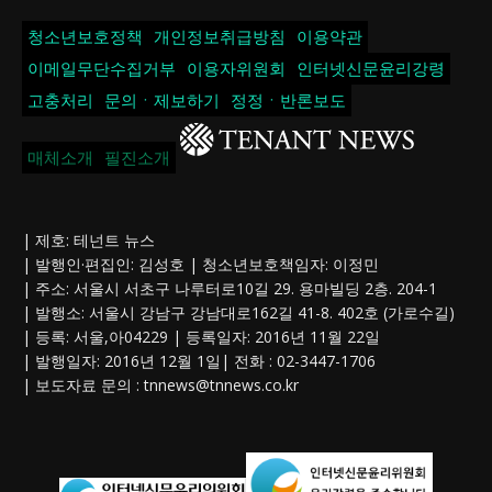
청소년보호정책
개인정보취급방침
이용약관
이메일무단수집거부
이용자위원회
인터넷신문윤리강령
고충처리
문의ㆍ제보하기
정정ㆍ반론보도
매체소개
필진소개
| 제호: 테넌트 뉴스
| 발행인·편집인: 김성호 | 청소년보호책임자: 이정민
| 주소: 서울시 서초구 나루터로10길 29. 용마빌딩 2층. 204-1
| 발행소: 서울시 강남구 강남대로162길 41-8. 402호 (가로수길)
| 등록: 서울,아04229 | 등록일자: 2016년 11월 22일
| 발행일자: 2016년 12월 1일| 전화 : 02-3447-1706
| 보도자료 문의 :
tnnews@tnnews.co.kr