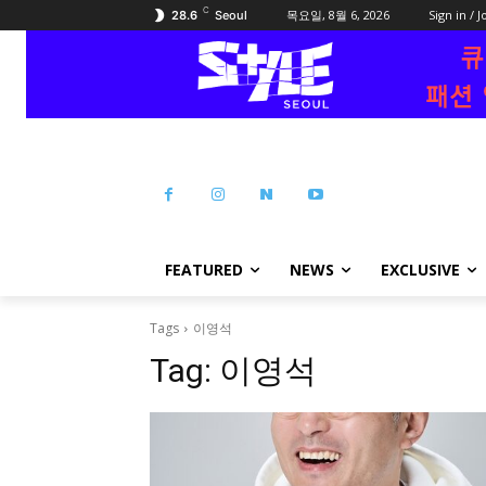
C
목요일, 8월 6, 2026
Sign in / J
28.6
Seoul
FEATURED
NEWS
EXCLUSIVE
Tags
이영석
Tag:
이영석