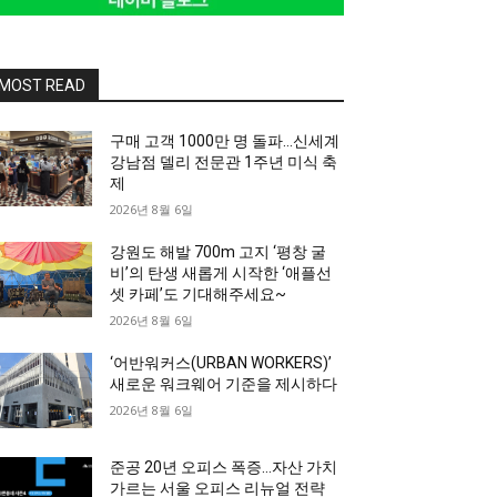
MOST READ
구매 고객 1000만 명 돌파…신세계
강남점 델리 전문관 1주년 미식 축
제
2026년 8월 6일
강원도 해발 700m 고지 ‘평창 굴
비’의 탄생 새롭게 시작한 ‘애플선
셋 카페’도 기대해주세요~
2026년 8월 6일
‘어반워커스(URBAN WORKERS)’
새로운 워크웨어 기준을 제시하다
2026년 8월 6일
준공 20년 오피스 폭증…자산 가치
가르는 서울 오피스 리뉴얼 전략