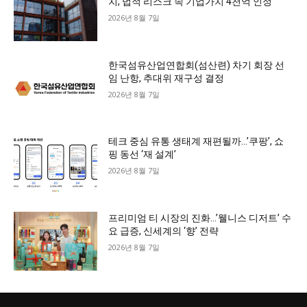
치, 법적 리스크 속 기업가치 4천억 인정
2026년 8월 7일
한국섬유산업연합회(섬산련) 차기 회장 선
임 난항, 추대위 재구성 결정
2026년 8월 7일
테크 중심 유통 생태계 재편될까…’쿠팡’, 쇼
핑 동선 ‘재 설계’
2026년 8월 7일
프리미엄 티 시장의 진화…’웰니스 디저트’ 수
요 급증, 신세계의 ‘향’ 전략
2026년 8월 7일