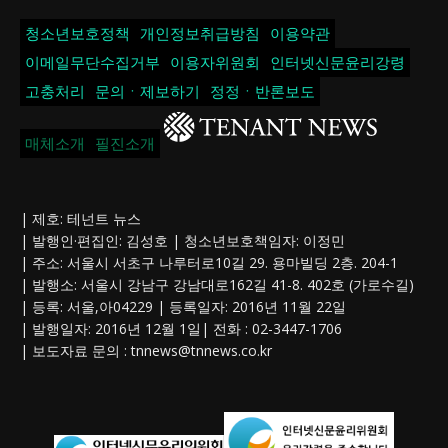
청소년보호정책
개인정보취급방침
이용약관
이메일무단수집거부
이용자위원회
인터넷신문윤리강령
고충처리
문의ㆍ제보하기
정정ㆍ반론보도
매체소개
필진소개
| 제호: 테넌트 뉴스
| 발행인·편집인: 김성호 | 청소년보호책임자: 이정민
| 주소: 서울시 서초구 나루터로10길 29. 용마빌딩 2층. 204-1
| 발행소: 서울시 강남구 강남대로162길 41-8. 402호 (가로수길)
| 등록: 서울,아04229 | 등록일자: 2016년 11월 22일
| 발행일자: 2016년 12월 1일| 전화 : 02-3447-1706
| 보도자료 문의 :
tnnews@tnnews.co.kr