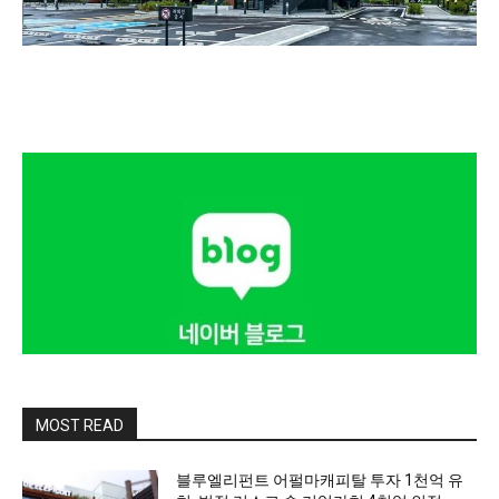
MOST READ
블루엘리펀트 어펄마캐피탈 투자 1천억 유