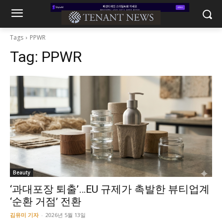
Tags
PPWR
Tag:
PPWR
Beauty
‘과대포장 퇴출’…EU 규제가 촉발한 뷰티업계
‘순환 거점’ 전환
김유미 기자
-
2026년 5월 13일