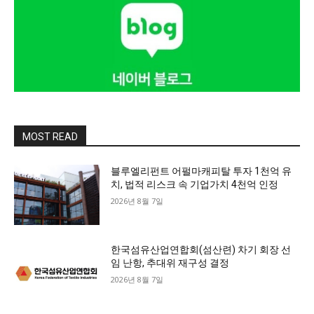
MOST READ
블루엘리펀트 어펄마캐피탈 투자 1천억 유
치, 법적 리스크 속 기업가치 4천억 인정
2026년 8월 7일
한국섬유산업연합회(섬산련) 차기 회장 선
임 난항, 추대위 재구성 결정
2026년 8월 7일