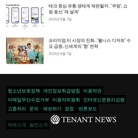
테크 중심 유통 생태계 재편될까…’쿠팡’, 쇼
핑 동선 ‘재 설계’
2026년 8월 7일
프리미엄 티 시장의 진화…’웰니스 디저트’ 수
요 급증, 신세계의 ‘향’ 전략
2026년 8월 7일
청소년보호정책
개인정보취급방침
이용약관
이메일무단수집거부
이용자위원회
인터넷신문윤리강령
고충처리
문의ㆍ제보하기
정정ㆍ반론보도
매체소개
필진소개