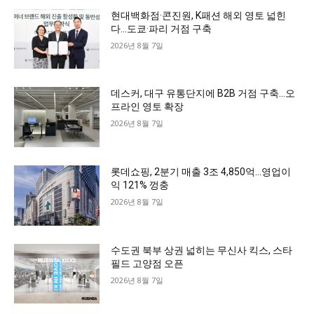
현대백화점·콘진원, K패션 해외 영토 넓힌
다…도쿄·파리 거점 구축
2026년 8월 7일
데스커, 대구 유통단지에 B2B 거점 구축…오
프라인 영토 확장
2026년 8월 7일
롯데쇼핑, 2분기 매출 3조 4,850억…영업이
익 121% 껑충
2026년 8월 7일
수도권 북부 상권 넓히는 무신사 킥스, 스타
필드 고양점 오픈
2026년 8월 7일