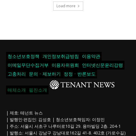
Load more
청소년보호정책
개인정보취급방침
이용약관
이메일무단수집거부
이용자위원회
인터넷신문윤리강령
고충처리
문의ㆍ제보하기
정정ㆍ반론보도
매체소개
필진소개
| 제호: 테넌트 뉴스
| 발행인·편집인: 김성호 | 청소년보호책임자: 이정민
| 주소: 서울시 서초구 나루터로10길 29. 용마빌딩 2층. 204-1
| 발행소: 서울시 강남구 강남대로162길 41-8. 402호 (가로수길)