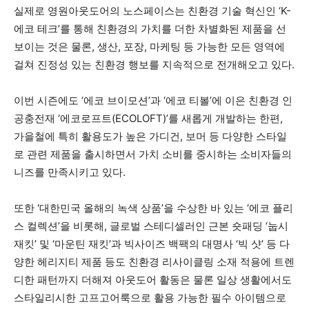
실제로 영원아웃도어의 노스페이스는 친환경 기술 혁신인 ‘K-
에코 테크’를 통해 친환경의 가치를 더한 차별화된 제품을 선
보이는 것은 물론, 생산, 포장, 마케팅 등 가능한 모든 영역에
걸쳐 진정성 있는 친환경 행보를 지속적으로 전개해오고 있다.
이번 시즌에도 ‘에코 브이모션’과 ‘에코 티볼’에 이은 친환경 인
공충전재 ‘에코로프트(ECOLOFT)’를 새롭게 개발하는 한편,
가을철에 특히 활용도가 높은 가디건, 보머 등 다양한 스타일
로 관련 제품을 출시하면서 가치 소비를 중시하는 소비자들의
니즈를 만족시키고 있다.
또한 ‘대한민국 올해의 녹색 상품’을 수상한 바 있는 ‘에코 플리
스 컬렉션’을 비롯해, 글로벌 스테디셀러인 근본 숏패딩 ‘눕시
재킷’ 및 ‘마운틴 재킷’과 빅사이즈 백팩의 대명사 ‘빅 샷’ 등 다
양한 헤리지티 제품 등도 친환경 리사이클링 소재 적용에 트렌
디한 패턴까지 더해져 아웃도어 활동은 물론 일상 생활에서도
스타일리시한 고프고어룩으로 활용 가능한 필수 아이템으로