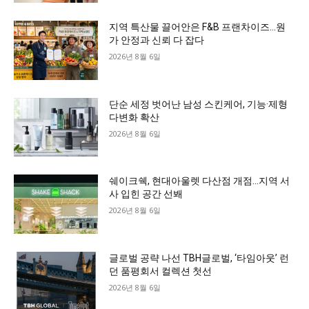
지역 특산물 끌어안은 F&B 프랜차이즈…원
가 안정과 신뢰 다 잡다
2026년 8월 6일
단순 세정 벗어난 남성 스킨케어, 기능·제형
다변화 확산
2026년 8월 6일
쉐이크쉑, 현대아울렛 다산점 개점…지역 서
사 입힌 공간 선봬
2026년 8월 6일
글로벌 공략 나선 TBH글로벌, ‘타임아웃’ 런
던 품평회서 컬렉션 첫선
2026년 8월 6일