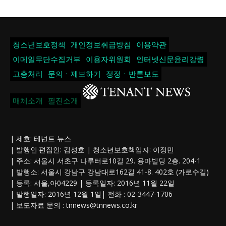
청소년보호정책
개인정보취급방침
이용약관
이메일무단수집거부
이용자위원회
인터넷신문윤리강령
고충처리
문의ㆍ제보하기
정정ㆍ반론보도
매체소개
필진소개
| 제호: 테넌트 뉴스
| 발행인·편집인: 김성호 | 청소년보호책임자: 이정민
| 주소: 서울시 서초구 나루터로10길 29. 용마빌딩 2층. 204-1
| 발행소: 서울시 강남구 강남대로162길 41-8. 402호 (가로수길)
| 등록: 서울,아04229 | 등록일자: 2016년 11월 22일
| 발행일자: 2016년 12월 1일| 전화 : 02-3447-1706
| 보도자료 문의 :
tnnews@tnnews.co.kr