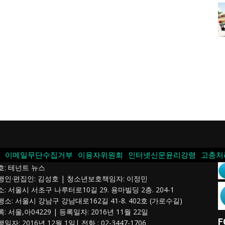
이메일무단수집거부
이용자위원회
인터넷신문윤리강령
고충처
호: 테넌트 뉴스
발행인·편집인: 김성호 | 청소년보호책임자: 이정민
소: 서울시 서초구 나루터로10길 29. 용마빌딩 2층. 204-1
행소: 서울시 강남구 강남대로162길 41-8. 402호 (가로수길)
록: 서울,아04229 | 등록일자: 2016년 11월 22일
F
행일자: 2016년 12월 1일| 전화 : 02-3447-1706