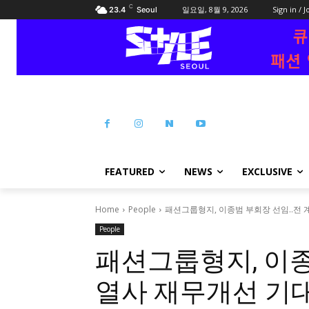
C
일요일, 8월 9, 2026
Sign in / J
23.4
Seoul
FEATURED
NEWS
EXCLUSIVE
Home
People
패션그룹형지, 이종범 부회장 선임..전
People
패션그룹형지, 이종
열사 재무개선 기