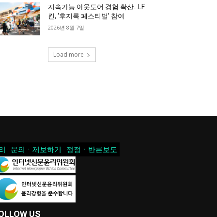
지속가능 아웃도어 경험 확산…LF
킨, ‘후지록 페스티벌’ 참여
2026년 8월 7일
Load more
리
문의ㆍ제보하기
정정ㆍ반론보도
OLLOW US