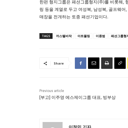
한편 형지그룹은 패션그룹형지(주)를 비롯해, 형
링 등을 계열로 두고 여성복, 남성복, 골프웨어, 
매장을 전개하는 토종 패션기업이다.
TAGS
까스텔바작
아트몰링
이종범
패션그룹형
Share
Previous article
[부고] 이주영 에스제이그룹 대표, 빙부상
이정민 기자