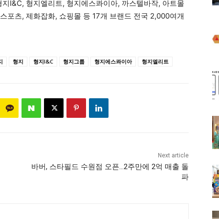
지I&C, 형지엘리트, 형지에스콰이아, 까스텔바작, 아트몰
스포츠, 제화잡화, 쇼핑몰 등 17개 브랜드 전국 2,000여개
지
형지
형지I&C
형지그룹
형지에스콰이아
형지엘리트
Next article
바버, 스타필드 수원점 오픈…2주만에 2억 매출 돌
파