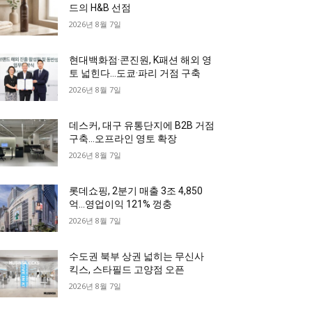
드의 H&B 선점
2026년 8월 7일
현대백화점·콘진원, K패션 해외 영
토 넓힌다…도쿄·파리 거점 구축
2026년 8월 7일
데스커, 대구 유통단지에 B2B 거점
구축…오프라인 영토 확장
2026년 8월 7일
롯데쇼핑, 2분기 매출 3조 4,850
억…영업이익 121% 껑충
2026년 8월 7일
수도권 북부 상권 넓히는 무신사
킥스, 스타필드 고양점 오픈
2026년 8월 7일