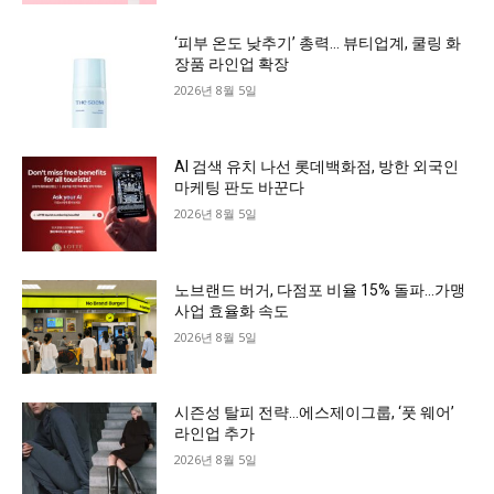
‘피부 온도 낮추기’ 총력… 뷰티업계, 쿨링 화
장품 라인업 확장
2026년 8월 5일
AI 검색 유치 나선 롯데백화점, 방한 외국인
마케팅 판도 바꾼다
2026년 8월 5일
노브랜드 버거, 다점포 비율 15% 돌파…가맹
사업 효율화 속도
2026년 8월 5일
시즌성 탈피 전략…에스제이그룹, ‘풋 웨어’
라인업 추가
2026년 8월 5일