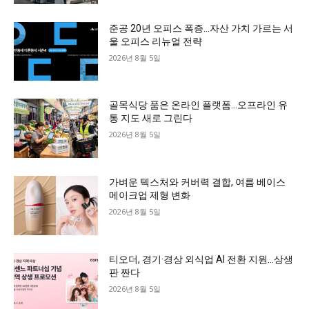
준공 20년 오피스 폭증…자산 가치 가르는 서
울 오피스 리뉴얼 전략
2026년 8월 5일
골목식당 품은 온라인 플랫폼…오프라인 유
통 지도 새로 그린다
2026년 8월 5일
가벼운 텍스처와 커버력 결합, 여름 베이스
메이크업 제형 변화
2026년 8월 5일
티오더, 경기·경상 외식업 AI 전환 지원…상생
판 짠다
2026년 8월 5일