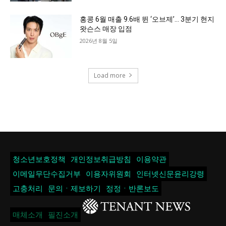
홍콩 6월 매출 9.6배 뛴 ‘오브제’… 3분기 현지
왓슨스 매장 입점
2026년 8월 5일
Load more
청소년보호정책
개인정보취급방침
이용약관
이메일무단수집거부
이용자위원회
인터넷신문윤리강령
고충처리
문의ㆍ제보하기
정정ㆍ반론보도
매체소개
필진소개