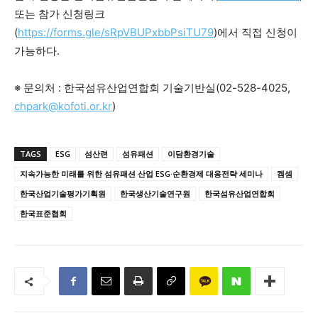
또는 참가 신청링크
(
https://forms.gle/sRpVBUPxbbPsiTU79
)에서 직접 신청이
가능하다.
※ 문의처 : 한국섬유산업연합회 기술기반실(02-528-4025,
chpark@kofoti.or.kr
)
TAGS
ESG
섬산련
섬유패션
이담환경기술
지속가능한 미래를 위한 섬유패션 산업 ESG·순환경제 대응전략 세미나
켐셈
한국산업기술평가기획원
한국생산기술연구원
한국섬유산업연합회
한국표준협회