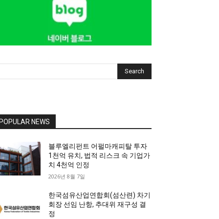
Search
POPULAR NEWS
블루엘리펀트 어펄마캐피탈 투자
1천억 유치, 법적 리스크 속 기업가
치 4천억 인정
2026년 8월 7일
한국섬유산업연합회(섬산련) 차기
회장 선임 난항, 추대위 재구성 결
정