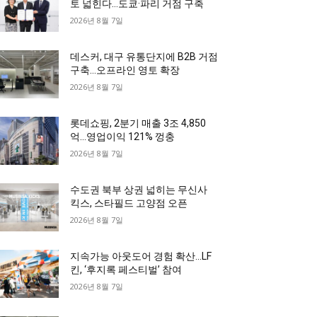
토 넓힌다…도쿄·파리 거점 구축
2026년 8월 7일
데스커, 대구 유통단지에 B2B 거점
구축…오프라인 영토 확장
2026년 8월 7일
롯데쇼핑, 2분기 매출 3조 4,850
억…영업이익 121% 껑충
2026년 8월 7일
수도권 북부 상권 넓히는 무신사
킥스, 스타필드 고양점 오픈
2026년 8월 7일
지속가능 아웃도어 경험 확산…LF
킨, ‘후지록 페스티벌’ 참여
2026년 8월 7일