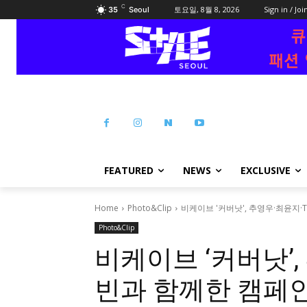
C
토요일, 8월 8, 2026
Sign in / Joi
35
Seoul
FEATURED
NEWS
EXCLUSIVE
Home
Photo&Clip
비케이브 '커버낫', 추영우·최윤지·
Photo&Clip
비케이브 ‘커버낫’,
빈과 함께한 캠페