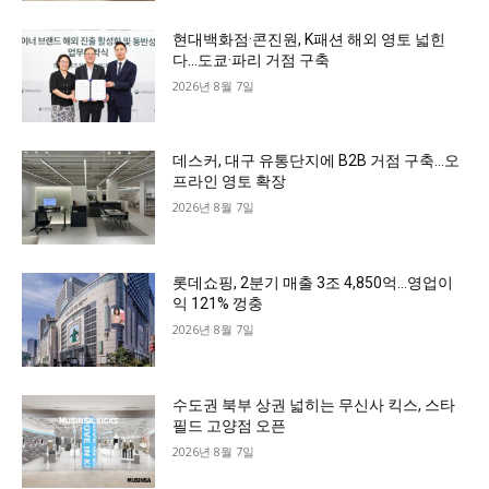
현대백화점·콘진원, K패션 해외 영토 넓힌
다…도쿄·파리 거점 구축
2026년 8월 7일
데스커, 대구 유통단지에 B2B 거점 구축…오
프라인 영토 확장
2026년 8월 7일
롯데쇼핑, 2분기 매출 3조 4,850억…영업이
익 121% 껑충
2026년 8월 7일
수도권 북부 상권 넓히는 무신사 킥스, 스타
필드 고양점 오픈
2026년 8월 7일