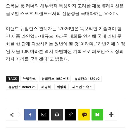
오목발 등 러너의 해부학적 특성까지 고려한 제품 큐레이션은
글로벌 스포츠 브랜드로서의 전문성을 극대화하는 요소다.
이랜드 뉴발란스 관계자는 “2026년은 독보적인 기술력이 담
긴 제품 라인업과 대규모 마라톤 대회를 연계해 국내 러닝 문
화를 한 단계 격상시키는 원년이 될 것”이라며, “하반기에 예정
된 서울 10K 마라톤 역시 차별화된 기획으로 퍼포먼스 시장의
강자 자리를 굳히겠다”고 밝혔다.
TAGS
뉴발란스
뉴발란스 1080 v15
뉴발란스 1880 v2
뉴발란스 Rebel v5
러닝화
워킹화
퍼포먼스 슈즈