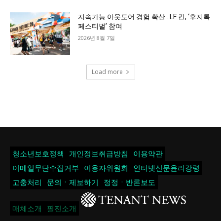
지속가능 아웃도어 경험 확산…LF 킨, ‘후지록
페스티벌’ 참여
2026년 8월 7일
Load more
청소년보호정책
개인정보취급방침
이용약관
이메일무단수집거부
이용자위원회
인터넷신문윤리강령
고충처리
문의ㆍ제보하기
정정ㆍ반론보도
매체소개
필진소개