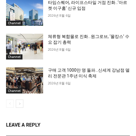
타임스퀘어, 라이프스타일 거점 진화…’아르
켓·이구홈’ 신규 입점
2026년 8월 6일
Channel
체류형 복합몰로 진화…원그로브, ‘몰캉스’ 수
요 잡기 총력
2026년 8월 6일
Channel
구매 고객 1000만 명 돌파…신세계 강남점 델
리 전문관 1주년 미식 축제
2026년 8월 6일
Channel
LEAVE A REPLY