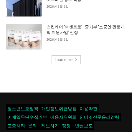
2026년 8월 6일
스킨케어 ‘퍼센트로’…중기부 ‘소공인 판로개
척 지원사업’ 선정
2026년 8월 6일
Load more
청소년보호정책
개인정보취급방침
이용약관
이메일무단수집거부
이용자위원회
인터넷신문윤리강령
고충처리
문의ㆍ제보하기
정정ㆍ반론보도