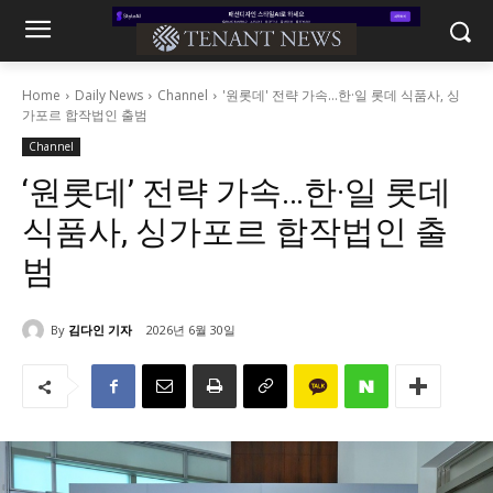
Home
Daily News
Channel
'원롯데' 전략 가속…한·일 롯데 식품사, 싱
가포르 합작법인 출범
Channel
‘원롯데’ 전략 가속…한·일 롯데
식품사, 싱가포르 합작법인 출
범
By
김다인 기자
2026년 6월 30일
185
0