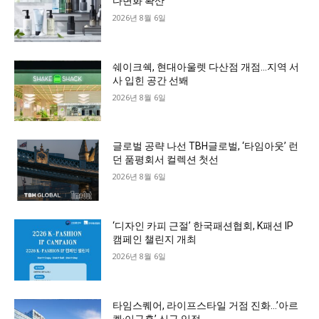
다변화 확산
2026년 8월 6일
쉐이크쉑, 현대아울렛 다산점 개점…지역 서
사 입힌 공간 선봬
2026년 8월 6일
글로벌 공략 나선 TBH글로벌, ‘타임아웃’ 런
던 품평회서 컬렉션 첫선
2026년 8월 6일
‘디자인 카피 근절’ 한국패션협회, K패션 IP
캠페인 챌린지 개최
2026년 8월 6일
타임스퀘어, 라이프스타일 거점 진화…’아르
켓·이구홈’ 신규 입점