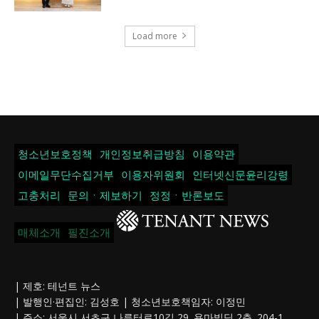
Load more
청소년보호정책
개인정보취급방침
이용약관
이메일무단수집거부
이용자위원회
인터넷신문윤리강령
고충처리
문의ㆍ제보하기
정정ㆍ반론보도
매체소개
필진소개
| 제호: 테넌트 뉴스
| 발행인·편집인: 김성호 | 청소년보호책임자: 이정민
| 주소: 서울시 서초구 나루터로10길 29. 용마빌딩 2층. 204-1