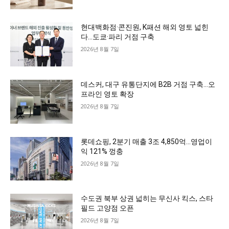
현대백화점·콘진원, K패션 해외 영토 넓힌
다…도쿄·파리 거점 구축
2026년 8월 7일
데스커, 대구 유통단지에 B2B 거점 구축…오
프라인 영토 확장
2026년 8월 7일
롯데쇼핑, 2분기 매출 3조 4,850억…영업이
익 121% 껑충
2026년 8월 7일
수도권 북부 상권 넓히는 무신사 킥스, 스타
필드 고양점 오픈
2026년 8월 7일