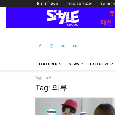
C
금요일, 8월 7, 2026
Sign in / J
31.3
Seoul
FEATURED
NEWS
EXCLUSIVE
Tags
의류
Tag:
의류