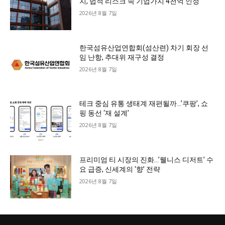
치, 법적 리스크 속 기업가치 4천억 인정
2026년 8월 7일
한국섬유산업연합회(섬산련) 차기 회장 선
임 난항, 추대위 재구성 결정
2026년 8월 7일
테크 중심 유통 생태계 재편될까…’쿠팡’, 쇼
핑 동선 ‘재 설계’
2026년 8월 7일
프리미엄 티 시장의 진화…’웰니스 디저트’ 수
요 급증, 신세계의 ‘향’ 전략
2026년 8월 7일