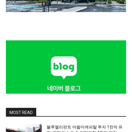
MOST READ
블루엘리펀트 어펄마캐피탈 투자 1천억 유