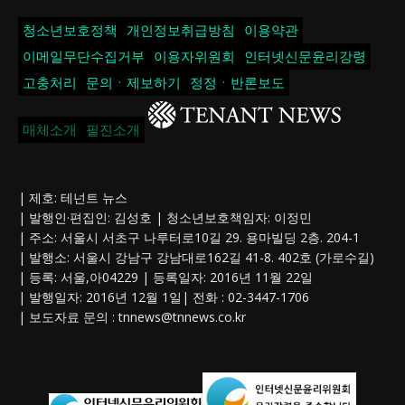
청소년보호정책
개인정보취급방침
이용약관
이메일무단수집거부
이용자위원회
인터넷신문윤리강령
고충처리
문의ㆍ제보하기
정정ㆍ반론보도
매체소개
필진소개
| 제호: 테넌트 뉴스
| 발행인·편집인: 김성호 | 청소년보호책임자: 이정민
| 주소: 서울시 서초구 나루터로10길 29. 용마빌딩 2층. 204-1
| 발행소: 서울시 강남구 강남대로162길 41-8. 402호 (가로수길)
| 등록: 서울,아04229 | 등록일자: 2016년 11월 22일
| 발행일자: 2016년 12월 1일| 전화 : 02-3447-1706
| 보도자료 문의 :
tnnews@tnnews.co.kr