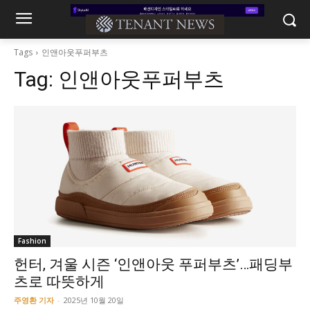
Tags
인앤아웃푸퍼부츠
Tag:
인앤아웃푸퍼부츠
Fashion
헌터, 겨울 시즌 ‘인앤아웃 푸퍼부츠’…패딩부
츠로 따뜻하게
주영환 기자
-
2025년 10월 20일