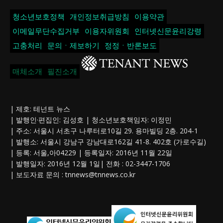
청소년보호정책
개인정보취급방침
이용약관
이메일무단수집거부
이용자위원회
인터넷신문윤리강령
고충처리
문의ㆍ제보하기
정정ㆍ반론보도
매체소개
필진소개
| 제호: 테넌트 뉴스
| 발행인·편집인: 김성호 | 청소년보호책임자: 이정민
| 주소: 서울시 서초구 나루터로10길 29. 용마빌딩 2층. 204-1
| 발행소: 서울시 강남구 강남대로162길 41-8. 402호 (가로수길)
| 등록: 서울,아04229 | 등록일자: 2016년 11월 22일
| 발행일자: 2016년 12월 1일| 전화 : 02-3447-1706
| 보도자료 문의 :
tnnews@tnnews.co.kr