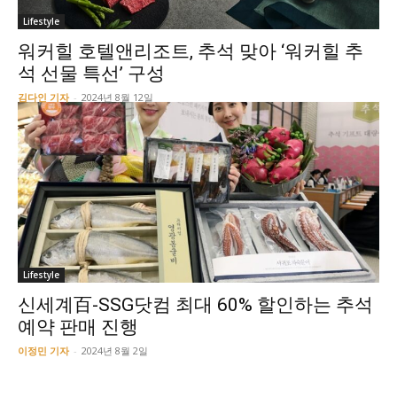
Lifestyle
워커힐 호텔앤리조트, 추석 맞아 ‘워커힐 추
석 선물 특선’ 구성
김다인 기자
-
2024년 8월 12일
Lifestyle
신세계百-SSG닷컴 최대 60% 할인하는 추석
예약 판매 진행
이정민 기자
-
2024년 8월 2일