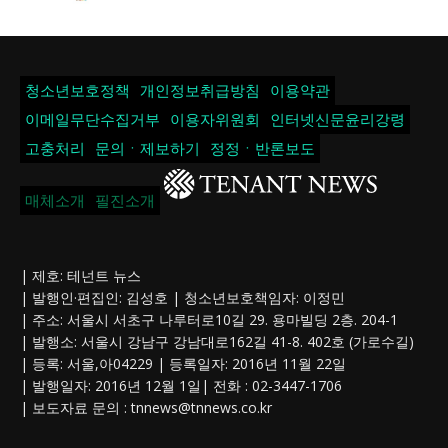
청소년보호정책
개인정보취급방침
이용약관
이메일무단수집거부
이용자위원회
인터넷신문윤리강령
고충처리
문의ㆍ제보하기
정정ㆍ반론보도
매체소개
필진소개
| 제호: 테넌트 뉴스
| 발행인·편집인: 김성호 | 청소년보호책임자: 이정민
| 주소: 서울시 서초구 나루터로10길 29. 용마빌딩 2층. 204-1
| 발행소: 서울시 강남구 강남대로162길 41-8. 402호 (가로수길)
| 등록: 서울,아04229 | 등록일자: 2016년 11월 22일
| 발행일자: 2016년 12월 1일| 전화 : 02-3447-1706
| 보도자료 문의 :
tnnews@tnnews.co.kr