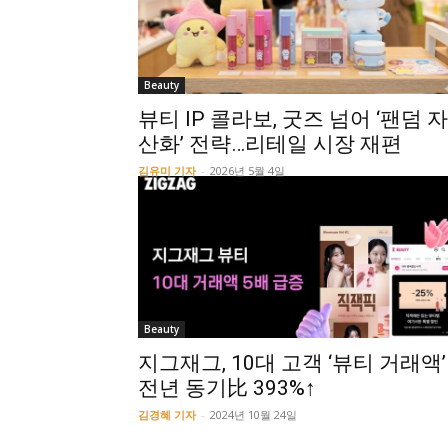
Beauty
뷰티 IP 콜라보, 굿즈 넘어 ‘팬덤 자
산화’ 전략…리테일 시장 재편
김유미 기자
-
2026년 5월 4일
Beauty
지그재그, 10대 고객 ‘뷰티 거래액’
전년 동기比 393%↑
김경혜 기자
-
2024년 10월 24일