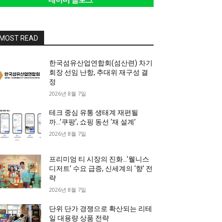
MOST READ
한국섬유산업연합회(섬산련) 차기
회장 선임 난항, 추대위 재구성 결
정
2026년 8월 7일
테크 중심 유통 생태계 재편될
까…’쿠팡’, 쇼핑 동선 ‘재 설계’
2026년 8월 7일
프리미엄 티 시장의 진화…’웰니스
디저트’ 수요 급증, 신세계의 ‘향’ 전
략
2026년 8월 7일
단위 단가 경쟁으로 확산되는 리테
일 대용량 상품 전략