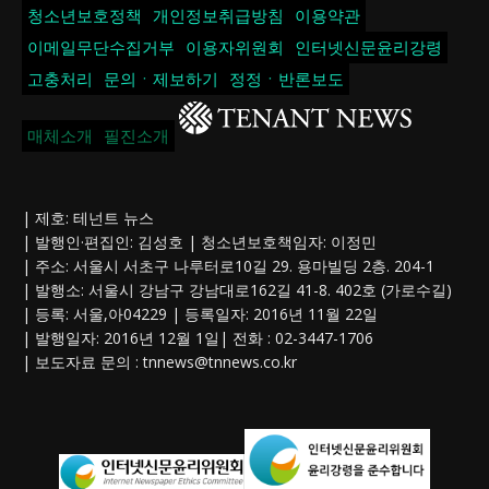
청소년보호정책
개인정보취급방침
이용약관
이메일무단수집거부
이용자위원회
인터넷신문윤리강령
고충처리
문의ㆍ제보하기
정정ㆍ반론보도
매체소개
필진소개
| 제호: 테넌트 뉴스
| 발행인·편집인: 김성호 | 청소년보호책임자: 이정민
| 주소: 서울시 서초구 나루터로10길 29. 용마빌딩 2층. 204-1
| 발행소: 서울시 강남구 강남대로162길 41-8. 402호 (가로수길)
| 등록: 서울,아04229 | 등록일자: 2016년 11월 22일
| 발행일자: 2016년 12월 1일| 전화 : 02-3447-1706
| 보도자료 문의 :
tnnews@tnnews.co.kr