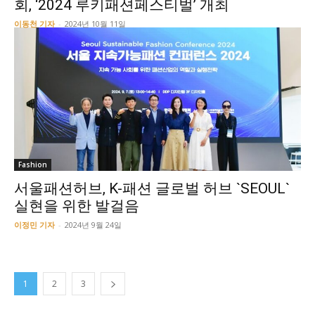
회, ‘2024 루키패션페스티벌’ 개최
이동천 기자
-
2024년 10월 11일
Fashion
서울패션허브, K-패션 글로벌 허브 `SEOUL`
실현을 위한 발걸음
이정민 기자
-
2024년 9월 24일
1
2
3