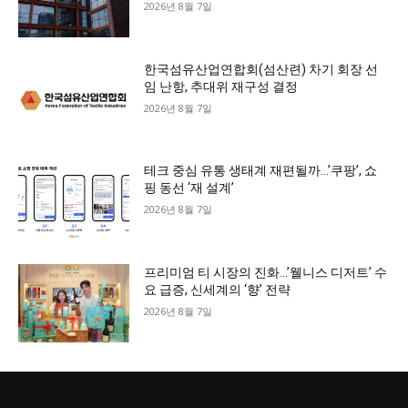
2026년 8월 7일
한국섬유산업연합회(섬산련) 차기 회장 선
임 난항, 추대위 재구성 결정
2026년 8월 7일
테크 중심 유통 생태계 재편될까…’쿠팡’, 쇼
핑 동선 ‘재 설계’
2026년 8월 7일
프리미엄 티 시장의 진화…’웰니스 디저트’ 수
요 급증, 신세계의 ‘향’ 전략
2026년 8월 7일