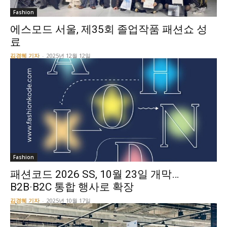
Fashion
에스모드 서울, 제35회 졸업작품 패션쇼 성
료
김경혜 기자
-
2025년 12월 12일
Fashion
패션코드 2026 SS, 10월 23일 개막…
B2B·B2C 통합 행사로 확장
김경혜 기자
-
2025년 10월 17일