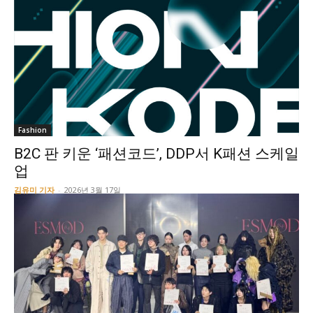
Fashion
B2C 판 키운 ‘패션코드’, DDP서 K패션 스케일
업
김유미 기자
-
2026년 3월 17일