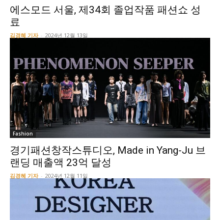
에스모드 서울, 제34회 졸업작품 패션쇼 성
료
김경혜 기자
-
2024년 12월 13일
Fashion
경기패션창작스튜디오, Made in Yang-Ju 브
랜딩 매출액 23억 달성
김경혜 기자
-
2024년 12월 11일