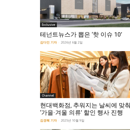
Exclusive
테넌트뉴스가 뽑은 ‘핫 이슈 10’
김다인 기자
-
2026년 6월 2일
Channel
현대백화점, 추워지는 날씨에 맞
‘가을·겨울 의류’ 할인 행사 진행
김경혜 기자
-
2025년 10월 9일