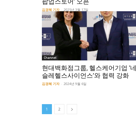
팝업스토어’ 오픈
김경혜 기자
-
2025년 3월 17일
Channel
현대백화점그룹, 헬스케어기업 ‘
슬레헬스사이언스’와 협력 강화
김경혜 기자
-
2024년 9월 6일
1
2