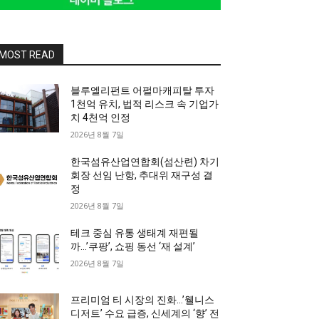
MOST READ
블루엘리펀트 어펄마캐피탈 투자
1천억 유치, 법적 리스크 속 기업가
치 4천억 인정
2026년 8월 7일
한국섬유산업연합회(섬산련) 차기
회장 선임 난항, 추대위 재구성 결
정
2026년 8월 7일
테크 중심 유통 생태계 재편될
까…’쿠팡’, 쇼핑 동선 ‘재 설계’
2026년 8월 7일
프리미엄 티 시장의 진화…’웰니스
디저트’ 수요 급증, 신세계의 ‘향’ 전