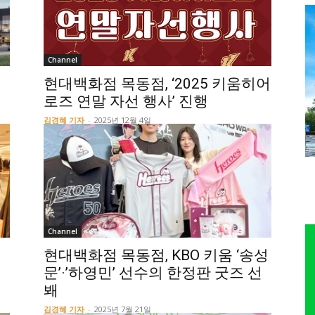
Channel
현대백화점 목동점, ‘2025 키움히어
로즈 연말 자선 행사’ 진행
김경혜 기자
-
2025년 12월 4일
Channel
춰
현대백화점 목동점, KBO 키움 ‘송성
문’·’하영민’ 선수의 한정판 굿즈 선
봬
김경혜 기자
-
2025년 7월 21일