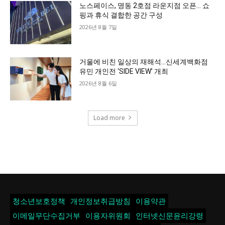
노스페이스, 명동 2호점 라운지점 오픈… 쇼
핑과 휴식 결합한 공간 구성
2026년 8월 7일
거울에 비친 일상의 재해석…신세계백화점
유민 개인전 ‘SIDE VIEW’ 개최
2026년 8월 6일
Load more
청소년보호정책
개인정보취급방침
이용약관
이메일무단수집거부
이용자위원회
인터넷신문윤리강령