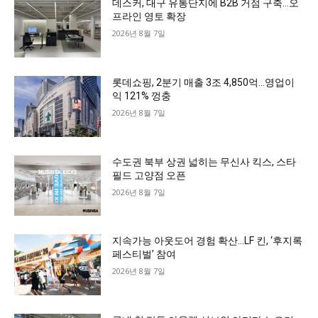
데스커, 대구 유통단지에 B2B 거점 구축…오
프라인 영토 확장
2026년 8월 7일
롯데쇼핑, 2분기 매출 3조 4,850억…영업이
익 121% 껑충
2026년 8월 7일
수도권 북부 상권 넓히는 무신사 킥스, 스타
필드 고양점 오픈
2026년 8월 7일
지속가능 아웃도어 경험 확산…LF 킨, ‘후지록
페스티벌’ 참여
2026년 8월 7일