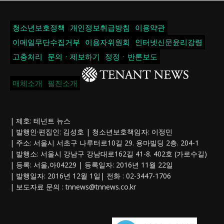
청소년보호정책
개인정보취급방침
이용약관
이메일무단수집거부
이용자위원회
인터넷신문윤리강령
고충처리
문의ㆍ제보하기
정정ㆍ반론보도
매체소개
필진소개
| 제호: 테넌트 뉴스
| 발행인·편집인: 김성호 | 청소년보호책임자: 이정민
| 주소: 서울시 서초구 나루터로10길 29. 용마빌딩 2층. 204-1
| 발행소: 서울시 강남구 강남대로162길 41-8. 402호 (가로수길)
| 등록: 서울,아04229 | 등록일자: 2016년 11월 22일
| 발행일자: 2016년 12월 1일| 전화 : 02-3447-1706
| 보도자료 문의 :
tnnews@tnnews.co.kr